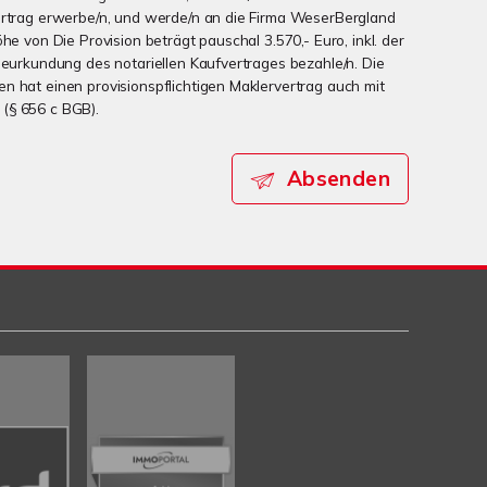
ertrag erwerbe/n, und werde/n an die Firma WeserBergland
he von Die Provision beträgt pauschal 3.570,- Euro, inkl. der
 Beurkundung des notariellen Kaufvertrages bezahle/n. Die
n hat einen provisionspflichtigen Maklervertrag auch mit
(§ 656 c BGB).
Absenden