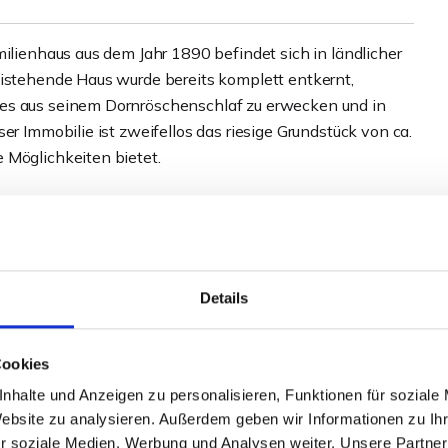
milienhaus aus dem Jahr 1890 befindet sich in ländlicher
eistehende Haus wurde bereits komplett entkernt,
 es aus seinem Dornröschenschlaf zu erwecken und in
er Immobilie ist zweifellos das riesige Grundstück von ca.
 Möglichkeiten bietet.
s Gebäudes aufgrund des Bestandsschutzes im
Es müssen die entsprechenden Vorschriften eingehalten
Details
oße Wohnfläche im Erdgeschoss sowie den ausbaubaren
s große Grundstück beispielsweise für Pferdehaltung
Cookies
taunliches Schnäppchen machen.
nhalte und Anzeigen zu personalisieren, Funktionen für soziale
der Bafa, die bei der Sanierung dieses Objektes
Website zu analysieren. Außerdem geben wir Informationen zu I
rden müssen.
r soziale Medien, Werbung und Analysen weiter. Unsere Partner