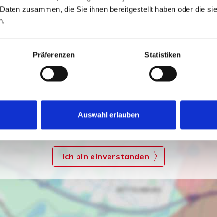
 Daten zusammen, die Sie ihnen bereitgestellt haben oder die s
n.
Präferenzen
Statistiken
Ich bin damit einverstanden, dass mir Karten von Google
Auswahl erlauben
angezeigt werden. Es gelten die Datenschutzbedingungen
von Google (
https://policies.google.com/privacy
).
Ich bin einverstanden