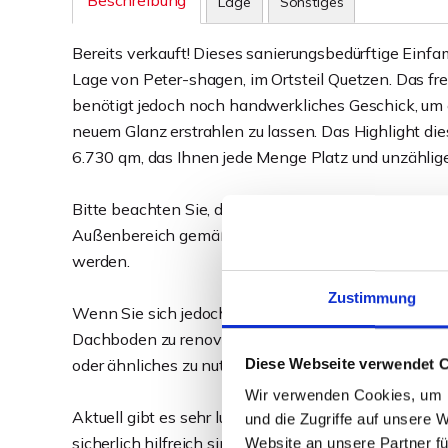
Beschreibung
Lage
Sonstiges
Bereits verkauft! Dieses sanierungsbedürftige Einfa
Lage von Peter-shagen, im Ortsteil Quetzen. Das fr
benötigt jedoch noch handwerkliches Geschick, um
neuem Glanz erstrahlen zu lassen. Das Highlight dies
6.730 qm, das Ihnen jede Menge Platz und unzählige
Bitte beachten Sie, dass ein Abriss und Neubau de
Außenbereich gemäß §35 BauGB nicht erlaubt ist. 
werden.
Zustimmung
Wenn Sie sich jedoch zutrauen, die ca. 124 qm gr
Dachboden zu renovieren und eine Vision haben, da
Diese Webseite verwendet 
oder ähnliches zu nutzen, können Sie hier ein ers
Wir verwenden Cookies, um I
Aktuell gibt es sehr lukrative Fördermaßnahmen von 
und die Zugriffe auf unsere 
sicherlich hilfreich sind und nicht zurückgezahlt we
Website an unsere Partner fü