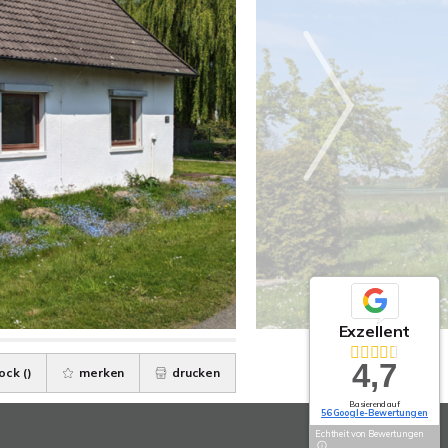
Exzellent
4,7
ock (
)
merken
drucken
Basierend auf
56 Google-Bewertungen
Echtheit von Bewertungen