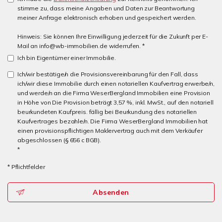
stimme zu, dass meine Angaben und Daten zur Beantwortung
meiner Anfrage elektronisch erhoben und gespeichert werden.
Hinweis: Sie können Ihre Einwilligung jederzeit für die Zukunft per E-
Mail an info@wb-immobilien.de widerrufen. *
Ich bin Eigentümer einer Immobilie.
Ich/wir bestätige/n die Provisionsvereinbarung für den Fall, dass
ich/wir diese Immobilie durch einen notariellen Kaufvertrag erwerbe/n,
und werde/n an die Firma WeserBergland Immobilien eine Provision
in Höhe von Die Provision beträgt 3,57 %, inkl. MwSt., auf den notariell
beurkundeten Kaufpreis. fällig bei Beurkundung des notariellen
Kaufvertrages bezahle/n. Die Firma WeserBergland Immobilien hat
einen provisionspflichtigen Maklervertrag auch mit dem Verkäufer
abgeschlossen (§ 656 c BGB).
*
* Pflichtfelder
Absenden