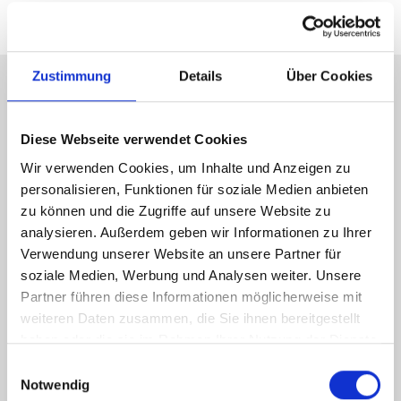
Zustimmung
Details
Über Cookies
Energieausweis (Verbrauchsausweis)
Diese Webseite verwendet Cookies
Wir verwenden Cookies, um Inhalte und Anzeigen zu
personalisieren, Funktionen für soziale Medien anbieten
zu können und die Zugriffe auf unsere Website zu
70 kWh / (m²*a)
analysieren. Außerdem geben wir Informationen zu Ihrer
Energieverbrauchskennwert
Verwendung unserer Website an unsere Partner für
soziale Medien, Werbung und Analysen weiter. Unsere
Partner führen diese Informationen möglicherweise mit
weiteren Daten zusammen, die Sie ihnen bereitgestellt
Weitere Informationen
haben oder die sie im Rahmen Ihrer Nutzung der Dienste
gesammelt haben.
Einwilligungsauswahl
Notwendig
Wesentlicher Energieträger
Erdgas leicht