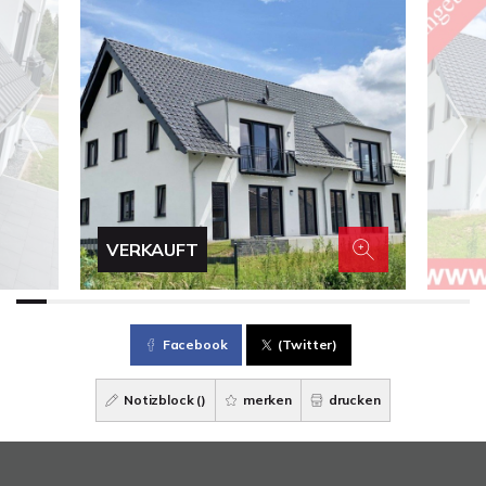
VERKAUFT
Facebook
(Twitter)
Notizblock (
)
merken
drucken