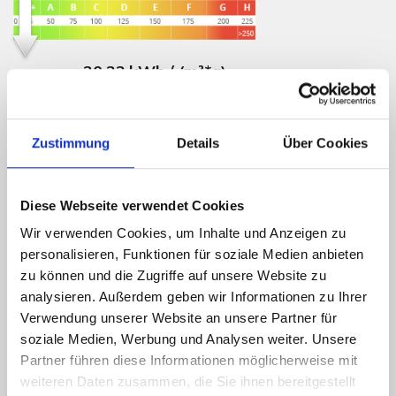
20,22 kWh / (m²*a)
Endenergiebedarf
Zustimmung
Details
Über Cookies
Weitere Informationen
Diese Webseite verwendet Cookies
Energieausweis gültig bis
08.04.2029
Wir verwenden Cookies, um Inhalte und Anzeigen zu
personalisieren, Funktionen für soziale Medien anbieten
Energieausweis Werteklasse
A_PLUS
zu können und die Zugriffe auf unsere Website zu
Energieausweis Baujahr
2019
analysieren. Außerdem geben wir Informationen zu Ihrer
Energieausweis Gebäudeart
Wohngebäude
Verwendung unserer Website an unsere Partner für
soziale Medien, Werbung und Analysen weiter. Unsere
Heizung
Fußbodenheizung
Partner führen diese Informationen möglicherweise mit
weiteren Daten zusammen, die Sie ihnen bereitgestellt