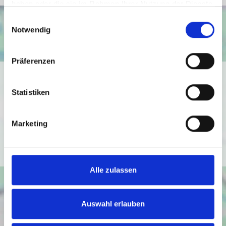
haben oder die sie im Rahmen Ihrer Nutzung der Dienste
gesammelt haben.
Einwilligungsauswahl
Notwendig
Präferenzen
Ich bin damit einverstanden, dass mir Karten von Google
angezeigt werden. Es gelten die
Statistiken
Datenschutzbedingungen von Google
(
https://policies.google.com/privacy
).
Marketing
Ich bin einverstanden
Alle zulassen
Auswahl erlauben