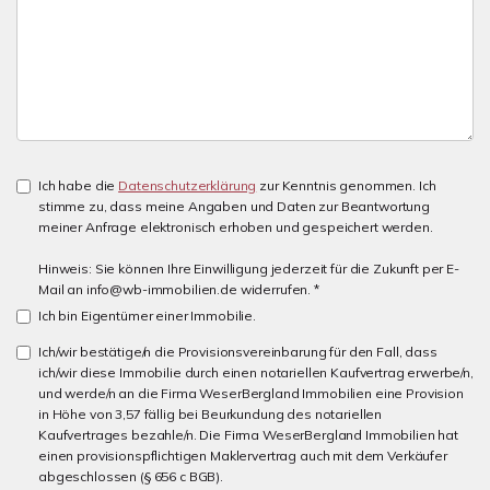
Ich habe die
Datenschutzerklärung
zur Kenntnis genommen. Ich
stimme zu, dass meine Angaben und Daten zur Beantwortung
meiner Anfrage elektronisch erhoben und gespeichert werden.
Hinweis: Sie können Ihre Einwilligung jederzeit für die Zukunft per E-
Mail an info@wb-immobilien.de widerrufen. *
Ich bin Eigentümer einer Immobilie.
Ich/wir bestätige/n die Provisionsvereinbarung für den Fall, dass
ich/wir diese Immobilie durch einen notariellen Kaufvertrag erwerbe/n,
und werde/n an die Firma WeserBergland Immobilien eine Provision
in Höhe von 3,57 fällig bei Beurkundung des notariellen
Kaufvertrages bezahle/n. Die Firma WeserBergland Immobilien hat
einen provisionspflichtigen Maklervertrag auch mit dem Verkäufer
abgeschlossen (§ 656 c BGB).