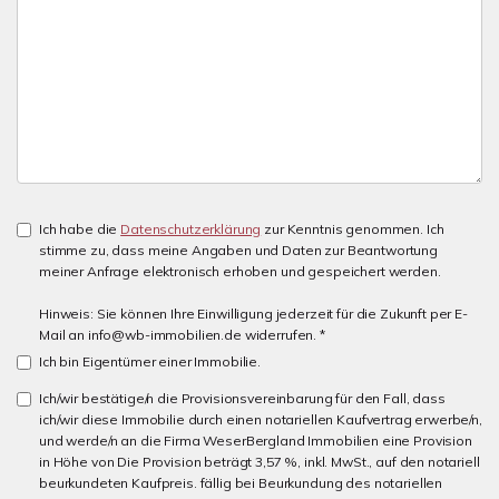
Ich habe die
Datenschutzerklärung
zur Kenntnis genommen. Ich
stimme zu, dass meine Angaben und Daten zur Beantwortung
meiner Anfrage elektronisch erhoben und gespeichert werden.
Hinweis: Sie können Ihre Einwilligung jederzeit für die Zukunft per E-
Mail an info@wb-immobilien.de widerrufen. *
Ich bin Eigentümer einer Immobilie.
Ich/wir bestätige/n die Provisionsvereinbarung für den Fall, dass
ich/wir diese Immobilie durch einen notariellen Kaufvertrag erwerbe/n,
und werde/n an die Firma WeserBergland Immobilien eine Provision
in Höhe von Die Provision beträgt 3,57 %, inkl. MwSt., auf den notariell
beurkundeten Kaufpreis. fällig bei Beurkundung des notariellen