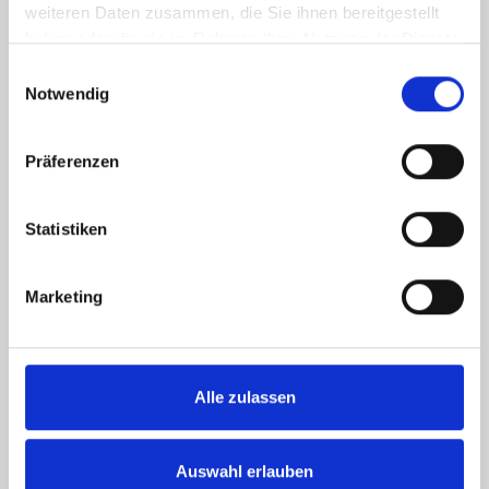
Energieverbrauchskennwert
weiteren Daten zusammen, die Sie ihnen bereitgestellt
haben oder die sie im Rahmen Ihrer Nutzung der Dienste
gesammelt haben.
Einwilligungsauswahl
Notwendig
Weitere Informationen
Präferenzen
Wesentlicher Energieträger
Gas
Energieausweis Ausstelldatum
2020-01-12
Statistiken
Energieausweis gültig bis
11.01.2030
Energieausweis Jahrgang
ab dem 1.5.2014
Marketing
Energieausweis Werteklasse
B
Energieausweis Baujahr
1998
Energieausweis Gebäudeart
Wohngebäude
Alle zulassen
Heizung
Zentralheizung
Befeuerung
Gas
Auswahl erlauben