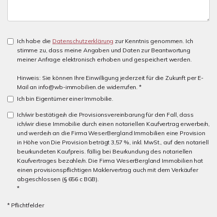
Ich habe die
Datenschutzerklärung
zur Kenntnis genommen. Ich
stimme zu, dass meine Angaben und Daten zur Beantwortung
meiner Anfrage elektronisch erhoben und gespeichert werden.
Hinweis: Sie können Ihre Einwilligung jederzeit für die Zukunft per E-
Mail an info@wb-immobilien.de widerrufen. *
Ich bin Eigentümer einer Immobilie.
Ich/wir bestätige/n die Provisionsvereinbarung für den Fall, dass
ich/wir diese Immobilie durch einen notariellen Kaufvertrag erwerbe/n,
und werde/n an die Firma WeserBergland Immobilien eine Provision
in Höhe von Die Provision beträgt 3,57 %, inkl. MwSt., auf den notariell
beurkundeten Kaufpreis. fällig bei Beurkundung des notariellen
Kaufvertrages bezahle/n. Die Firma WeserBergland Immobilien hat
einen provisionspflichtigen Maklervertrag auch mit dem Verkäufer
abgeschlossen (§ 656 c BGB).
*
* Pflichtfelder