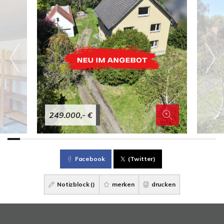
249.000,- €
Facebook
(Twitter)
Notizblock (
)
merken
drucken