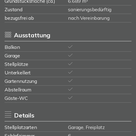
Grundstücksfläche (ca.)
6.689 m²
Zustand
sanierungsbedürftig
bezugsfrei ab
nach Vereinbarung
Ausstattung
Balkon
Garage
Stellplätze
Unterkellert
Gartennutzung
Abstellraum
Gäste-WC
Details
Stellplatzarten
Garage, Freiplatz
Schlafzimmer
6