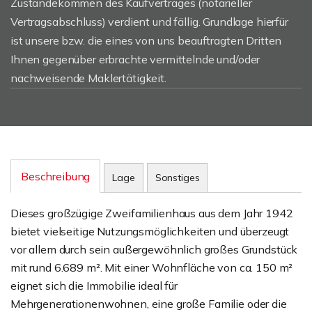
Zustandekommen des Kaufvertrages (notarieller
Vertragsabschluss) verdient und fällig. Grundlage hierfür
ist unsere bzw. die eines von uns beauftragten Dritten
Ihnen gegenüber erbrachte vermittelnde und/oder
nachweisende Maklertätigkeit.
Beschreibung
Lage
Sonstiges
Dieses großzügige Zweifamilienhaus aus dem Jahr 1942
bietet vielseitige Nutzungsmöglichkeiten und überzeugt
vor allem durch sein außergewöhnlich großes Grundstück
mit rund 6.689 m². Mit einer Wohnfläche von ca. 150 m²
eignet sich die Immobilie ideal für
Mehrgenerationenwohnen, eine große Familie oder die