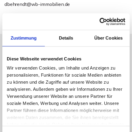
dbehrendt@wb-immobilien.de
Zustimmung
Details
Über Cookies
Energieausweis (Bedarfsausweis)
Diese Webseite verwendet Cookies
Wir verwenden Cookies, um Inhalte und Anzeigen zu
personalisieren, Funktionen für soziale Medien anbieten
zu können und die Zugriffe auf unsere Website zu
analysieren. Außerdem geben wir Informationen zu Ihrer
275,40 kWh / (m²*a)
Verwendung unserer Website an unsere Partner für
Endenergiebedarf
soziale Medien, Werbung und Analysen weiter. Unsere
Partner führen diese Informationen möglicherweise mit
weiteren Daten zusammen, die Sie ihnen bereitgestellt
haben oder die sie im Rahmen Ihrer Nutzung der Dienste
Weitere Informationen
gesammelt haben.