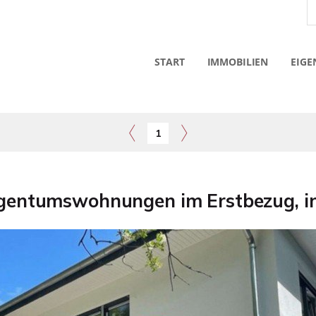
START
IMMOBILIEN
EIGE
1
entumswohnungen im Erstbezug, in r