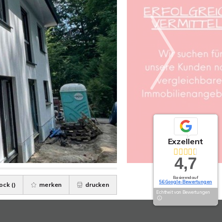
Exzellent
4,7
Basierend auf
56 Google-Bewertungen
ock (
)
merken
drucken
Echtheit von Bewertungen