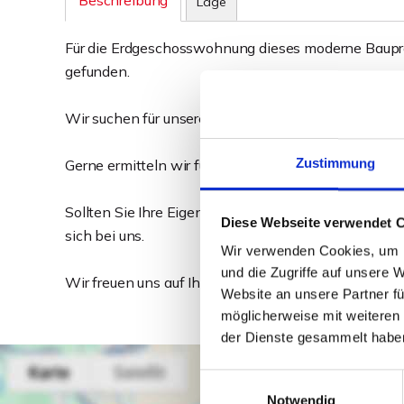
Beschreibung
Lage
Für die Erdgeschosswohnung dieses moderne Baupro
gefunden.
Wir suchen für unsere Kunden vergleichbare Eigen
Zustimmung
Gerne ermitteln wir für Sie den aktuellen Marktwert 
Sollten Sie Ihre Eigentumswohnung, Ihr Einfamilien
Diese Webseite verwendet 
sich bei uns.
Wir verwenden Cookies, um I
und die Zugriffe auf unsere 
Wir freuen uns auf Ihre Kontaktaufnahme!
Website an unsere Partner fü
möglicherweise mit weiteren
der Dienste gesammelt habe
Einwilligungsauswahl
Notwendig