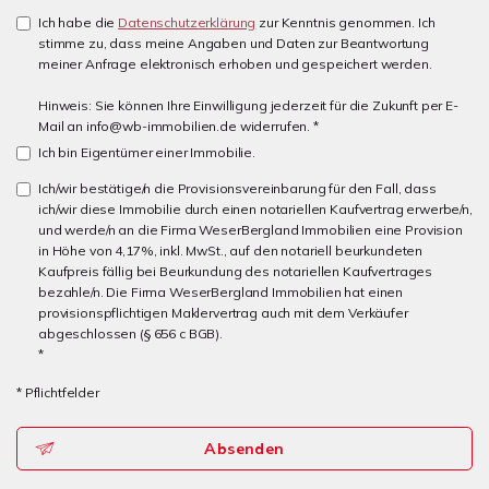
Ich habe die
Datenschutzerklärung
zur Kenntnis genommen. Ich
stimme zu, dass meine Angaben und Daten zur Beantwortung
meiner Anfrage elektronisch erhoben und gespeichert werden.
Hinweis: Sie können Ihre Einwilligung jederzeit für die Zukunft per E-
Mail an info@wb-immobilien.de widerrufen. *
Ich bin Eigentümer einer Immobilie.
Ich/wir bestätige/n die Provisionsvereinbarung für den Fall, dass
ich/wir diese Immobilie durch einen notariellen Kaufvertrag erwerbe/n,
und werde/n an die Firma WeserBergland Immobilien eine Provision
in Höhe von 4,17%, inkl. MwSt., auf den notariell beurkundeten
Kaufpreis fällig bei Beurkundung des notariellen Kaufvertrages
bezahle/n. Die Firma WeserBergland Immobilien hat einen
provisionspflichtigen Maklervertrag auch mit dem Verkäufer
abgeschlossen (§ 656 c BGB).
*
* Pflichtfelder
Absenden