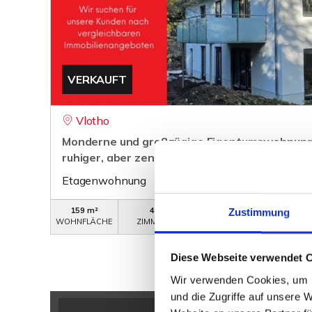
VERKAUFT
Vlotho
Monderne und großzügige Eigentumswohnunge
ruhiger, aber zentraler Lage!
Etagenwohnung
159 m²
4
WB-243-OG
Zustimmung
WOHNFLÄCHE
ZIMMER
OBJEKTNUMMER
Diese Webseite verwendet 
Wir verwenden Cookies, um I
und die Zugriffe auf unsere 