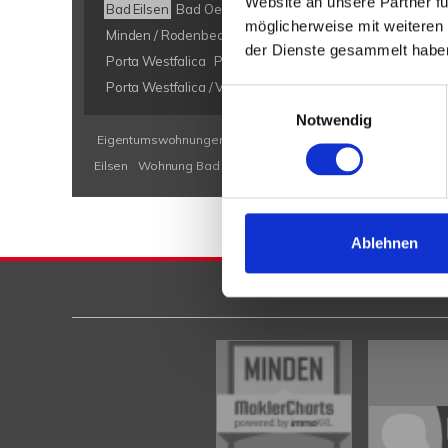
Website an unsere Partner fü
Bad Eilsen
Bad Oeynhausen
Bad Salzuflen
Bückeburg
möglicherweise mit weiteren
Minden / Rodenbeck
Minden Kutenhausen
Obernkirch
der Dienste gesammelt habe
Porta Westfalica
Porta Westfalica / Barkhausen
Porta W
Porta Westfalica / Veltheim
Porta Westfalica / Vennebec
Einwilligungsauswahl
Notwendig
Eigentumswohnungen Bad Eilsen
Eigentumswohnung Bad E
Eilsen
Wohnung Bad Eilsen
kaufen Bad Eilsen
Immobilie B
Ablehnen