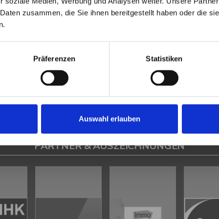
r soziale Medien, Werbung und Analysen weiter. Unsere Partner
Heeßen
Herford
Hespe
Hille
Kalletal
Lübbecke
Löhne
Minden
Minde
 Daten zusammen, die Sie ihnen bereitgestellt haben oder die s
en
Petershagen
Petershagen / Bierde
Petershagen / Döhren
Petershag
n.
estfalica / Eisbergen
Porta Westfalica / Hausberge
Porta Westfalica / Le
k
Rahden
Rinteln
Vlotho
Präferenzen
Statistiken
ilsen
Immo Bad Eilsen
Wohnungen Bad Eilsen
Wohnung suche Bad Eilsen
ad Eilsen
Immobilien Bad Eilsen
Immobilienkauf Bad Eilsen
Auswahl erlauben
PARTNER & AUSZEICHNUNGEN