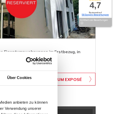
4,7
Basierend auf
56 Google-Bewertungen
Echtheit von Bewertungen
e Eigentumswohnungen im Erstbezug, in
Lage!
WB-243-EG
Über Cookies
ZUM EXPOSÉ
BJEKTNUMMER
 Medien anbieten zu können
hrer Verwendung unserer