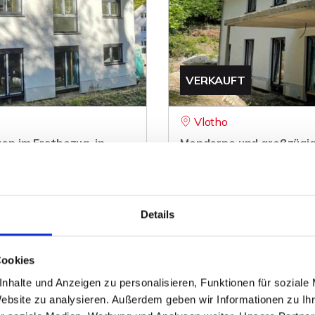
VERKAUFT
Vlotho
n im Erstbezug, in
Monderne und großzügig
ruhiger, aber zentraler 
Erdgeschosswohnung
147 m²
4
Details
ZUM EXPOSÉ
WOHNFLÄCHE
ZIMMER
O
Cookies
nhalte und Anzeigen zu personalisieren, Funktionen für soziale
Website zu analysieren. Außerdem geben wir Informationen zu I