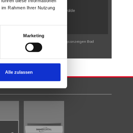
 führen diese Informationen
n / Bölhorst
Minden / Kutenhausen
ie im Rahmen Ihrer Nutzung
en / Eldagsen
Petershagen / Friedewalde
rbeck
Porta Westfalica / Neesen
Marketing
Wohnungssuche Bad Eilsen
Wohnungsanzeigen Bad
Alle zulassen