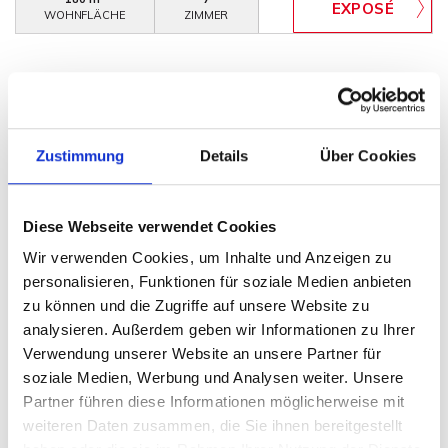
WOHNFLÄCHE
ZIMMER
Zustimmung
Details
Über Cookies
VERKAUFT
Diese Webseite verwendet Cookies
Hille
Wir verwenden Cookies, um Inhalte und Anzeigen zu
personalisieren, Funktionen für soziale Medien anbieten
Sanierungsbedürftiges Fachwerkhaus in
zu können und die Zugriffe auf unsere Website zu
zentraler Lage von Hille - Eickhorst
analysieren. Außerdem geben wir Informationen zu Ihrer
Bauernhaus
Verwendung unserer Website an unsere Partner für
soziale Medien, Werbung und Analysen weiter. Unsere
150 m²
5
Partner führen diese Informationen möglicherweise mit
WOHNFLÄCHE
ZIMMER
weiteren Daten zusammen, die Sie ihnen bereitgestellt