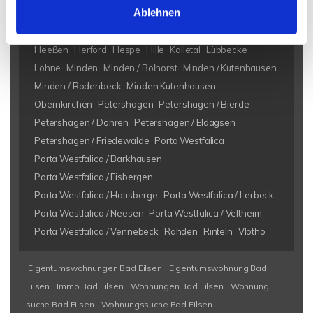
Ablehnen
Bad Eilsen
Bad Oeynhausen
Bad Salzuflen
Bückeburg
Heeßen
Herford
Hespe
Hille
Kalletal
Lübbecke
Löhne
Minden
Minden / Bölhorst
Minden / Kutenhausen
Minden / Rodenbeck
Minden Kutenhausen
Obernkirchen
Petershagen
Petershagen / Bierde
Petershagen / Döhren
Petershagen / Eldagsen
Petershagen / Friedewalde
Porta Westfalica
Porta Westfalica / Barkhausen
Porta Westfalica / Eisbergen
Porta Westfalica / Hausberge
Porta Westfalica / Lerbeck
Porta Westfalica / Neesen
Porta Westfalica / Veltheim
Porta Westfalica / Vennebeck
Rahden
Rinteln
Vlotho
Eigentumswohnungen Bad Eilsen
Eigentumswohnung Bad
Eilsen
Immo Bad Eilsen
Wohnungen Bad Eilsen
Wohnung
suche Bad Eilsen
Wohnungssuche Bad Eilsen