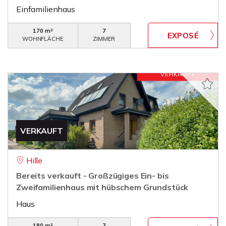
Einfamilienhaus
170 m²
7
WOHNFLÄCHE
ZIMMER
VERKAUFT
Hille
Bereits verkauft - Großzügiges Ein- bis
Zweifamilienhaus mit hübschem Grundstück
Haus
180 m²
7