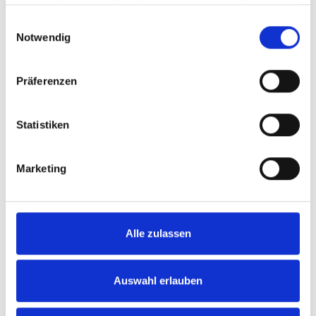
haben oder die sie im Rahmen Ihrer Nutzung der Dienste
gesammelt haben.
Einwilligungsauswahl
Notwendig
Präferenzen
VERKAUFT
Statistiken
Hille
Großzügiges Ein- bis Zweifamilienhaus inkl.
Marketing
separatem Bauplatz in Oberlübbe
Einfamilienhaus
240 m²
11
Alle zulassen
WOHNFLÄCHE
ZIMMER
Auswahl erlauben