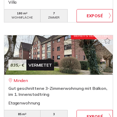
Villa
180 m²
7
WOHNFLÄCHE
ZIMMER
835,- €
VERMIETET
Minden
Gut geschnittene 3-Zimmerwohnung mit Balkon,
im 1. Innenstadtring
Etagenwohnung
85 m²
3