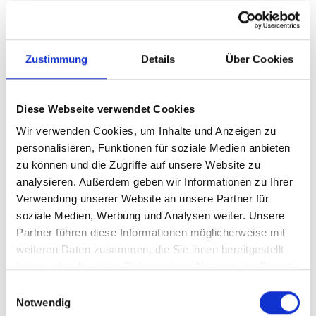
Zustimmung
Details
Über Cookies
VERMIETET
Diese Webseite verwendet Cookies
Minden
Wir verwenden Cookies, um Inhalte und Anzeigen zu
Hübsche Altbauwohnung zur Miete, im
personalisieren, Funktionen für soziale Medien anbieten
Sommerbadviertel
zu können und die Zugriffe auf unsere Website zu
analysieren. Außerdem geben wir Informationen zu Ihrer
Erdgeschosswohnung
Verwendung unserer Website an unsere Partner für
100 m²
4
soziale Medien, Werbung und Analysen weiter. Unsere
WOHNFLÄCHE
ZIMMER
Partner führen diese Informationen möglicherweise mit
weiteren Daten zusammen, die Sie ihnen bereitgestellt
haben oder die sie im Rahmen Ihrer Nutzung der Dienste
gesammelt haben.
Einwilligungsauswahl
Notwendig