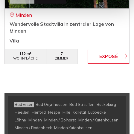
Minden
Wundervolle Stadtvilla in zentraler Lage von
Minden
Villa
180 m²
7
WOHNFLÄCHE
ZIMMER
Bad Eilsen
Bad Oeynhausen
Bad Salzuflen
Bückeburg
Heeßen
Herford
Hespe
Hille
Kalletal
Lübbecke
Löhne
Minden
Minden / Bölhorst
Minden / Kutenhausen
Minden / Rodenbeck
Minden Kutenhausen