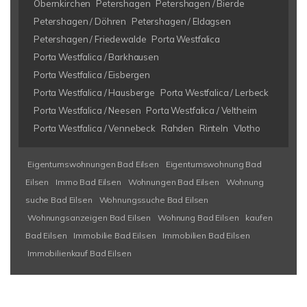
Obernkirchen
Petershagen
Petershagen / Bierde
Petershagen / Döhren
Petershagen / Eldagsen
Petershagen / Friedewalde
Porta Westfalica
Porta Westfalica / Barkhausen
Porta Westfalica / Eisbergen
Porta Westfalica / Hausberge
Porta Westfalica / Lerbeck
Porta Westfalica / Neesen
Porta Westfalica / Veltheim
Porta Westfalica / Vennebeck
Rahden
Rinteln
Vlotho
Eigentumswohnungen Bad Eilsen
Eigentumswohnung Bad
Eilsen
Immo Bad Eilsen
Wohnungen Bad Eilsen
Wohnung
suche Bad Eilsen
Wohnungssuche Bad Eilsen
Wohnungsanzeigen Bad Eilsen
Wohnung Bad Eilsen
kaufen
Bad Eilsen
Immobilie Bad Eilsen
Immobilien Bad Eilsen
Immobilienkauf Bad Eilsen