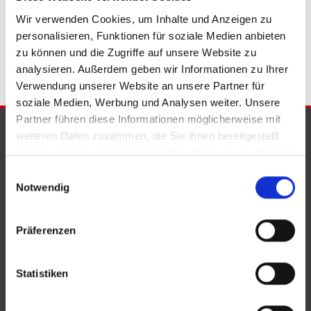
Wohnungsanzeigen Bad Eilsen
Wohnung Bad Eilsen
kaufen
Wir verwenden Cookies, um Inhalte und Anzeigen zu
Bad Eilsen
Immobilie Bad Eilsen
Immobilien Bad Eilsen
personalisieren, Funktionen für soziale Medien anbieten
Immobilienkauf Bad Eilsen
zu können und die Zugriffe auf unsere Website zu
analysieren. Außerdem geben wir Informationen zu Ihrer
Verwendung unserer Website an unsere Partner für
soziale Medien, Werbung und Analysen weiter. Unsere
Partner führen diese Informationen möglicherweise mit
PARTNER & AUSZEICHNUNGEN
weiteren Daten zusammen, die Sie ihnen bereitgestellt
haben oder die sie im Rahmen Ihrer Nutzung der Dienste
gesammelt haben.
Einwilligungsauswahl
Notwendig
Präferenzen
Statistiken