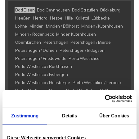
Bad Eilsen
Bad Oeynhausen
Bad Salzuflen
Bückeburg
Heeßen
Herford
Hespe
Hille
Kalletal
Lübbecke
Löhne
Minden
Minden / Bölhorst
Minden / Kutenhausen
Minden / Rodenbeck
Minden Kutenhausen
Obernkirchen
Petershagen
Petershagen / Bierde
Petershagen / Döhren
Petershagen / Eldagsen
Petershagen / Friedewalde
Porta Westfalica
Porta Westfalica / Barkhausen
Porta Westfalica / Eisbergen
Porta Westfalica / Hausberge
Porta Westfalica / Lerbeck
Porta Westfalica / Neesen
Porta Westfalica / Veltheim
Porta Westfalica / Vennebeck
Rahden
Rinteln
Vlotho
Eigentumswohnungen Bad Eilsen
Eigentumswohnung Bad
Zustimmung
Details
Über Cookies
Eilsen
Immo Bad Eilsen
Wohnungen Bad Eilsen
Wohnung
suche Bad Eilsen
Wohnungssuche Bad Eilsen
Diese Webseite verwendet Cookies