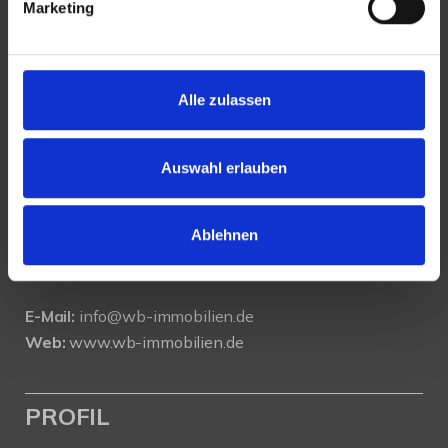
Marketing
KONTAKT
Alle zulassen
WeserBergland Immobilien
Portastraße 36
Auswahl erlauben
32457 Porta Westfalica
Ablehnen
Tel.:
0571 - 597 265 17
Fax:
0571 - 870 490 05
E-Mail:
info@wb-immobilien.de
Web:
www.wb-immobilien.de
PROFIL