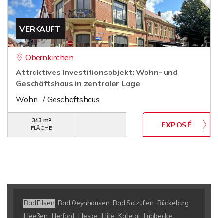
VERKAUFT
Obernkirchen
Attraktives Investitionsobjekt: Wohn- und
Geschäftshaus in zentraler Lage
Wohn- / Geschäftshaus
343 m²
FLÄCHE
Bad Eilsen
Bad Oeynhausen
Bad Salzuflen
Bückeburg
Heeßen
Herford
Hespe
Hille
Kalletal
Lübbecke