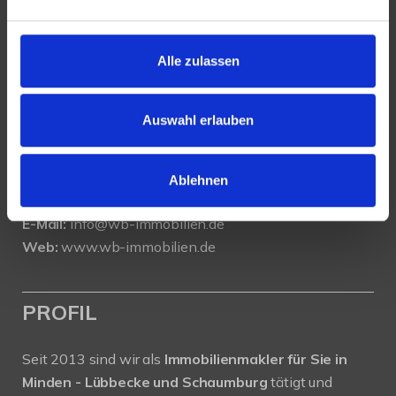
KONTAKT
Alle zulassen
WeserBergland Immobilien
Portastraße 36
32457 Porta Westfalica
Auswahl erlauben
Tel.:
0571 - 597 265 17
Fax:
0571 - 870 490 05
Ablehnen
E-Mail:
info@wb-immobilien.de
Web:
www.wb-immobilien.de
PROFIL
Seit 2013 sind wir als
Immobilienmakler für Sie in
Minden - Lübbecke und Schaumburg
tätigt und