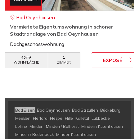
Bad Oeynhausen
Vermietete Eigentumswohnung in schöner
Stadtrandlage von Bad Oeynhausen
Dachgeschosswohnung
40 m²
1
WOHNFLÄCHE
ZIMMER
Bad Eilsen
Bad Oeynhausen
Bad Salzuflen
Bückeburg
Heeßen
Herford
Hespe
Hille
Kalletal
Lübbecke
Löhne
Minden
Minden / Bölhorst
Minden / Kutenhausen
Minden / Rodenbeck
Minden Kutenhausen