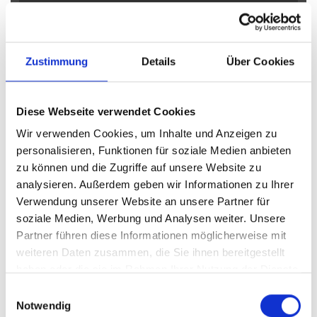
Obernkirchen
Petershagen
Petershagen / Bierde
Petershagen / Döhren
Petershagen / Eldagsen
Petershagen / Friedewalde
Porta Westfalica
Zustimmung
Details
Über Cookies
Porta Westfalica / Barkhausen
Porta Westfalica / Eisbergen
Porta Westfalica / Hausberge
Porta Westfalica / Lerbeck
Diese Webseite verwendet Cookies
Porta Westfalica / Neesen
Porta Westfalica / Veltheim
Wir verwenden Cookies, um Inhalte und Anzeigen zu
Porta Westfalica / Vennebeck
Rahden
Rinteln
Vlotho
personalisieren, Funktionen für soziale Medien anbieten
zu können und die Zugriffe auf unsere Website zu
Eigentumswohnungen Bad Eilsen
Eigentumswohnung Bad
analysieren. Außerdem geben wir Informationen zu Ihrer
Eilsen
Immo Bad Eilsen
Wohnungen Bad Eilsen
Wohnung
Verwendung unserer Website an unsere Partner für
suche Bad Eilsen
Wohnungssuche Bad Eilsen
soziale Medien, Werbung und Analysen weiter. Unsere
Wohnungsanzeigen Bad Eilsen
Wohnung Bad Eilsen
kaufen
Partner führen diese Informationen möglicherweise mit
Bad Eilsen
Immobilie Bad Eilsen
Immobilien Bad Eilsen
weiteren Daten zusammen, die Sie ihnen bereitgestellt
Immobilienkauf Bad Eilsen
haben oder die sie im Rahmen Ihrer Nutzung der Dienste
gesammelt haben.
Einwilligungsauswahl
Notwendig