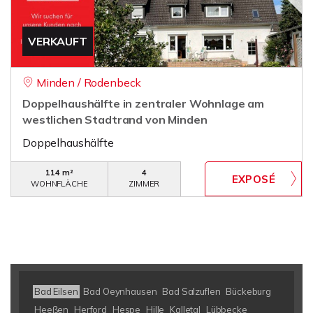
VERKAUFT
Minden / Rodenbeck
Doppelhaushälfte in zentraler Wohnlage am
westlichen Stadtrand von Minden
Doppelhaushälfte
114 m²
4
WOHNFLÄCHE
ZIMMER
Bad Eilsen
Bad Oeynhausen
Bad Salzuflen
Bückeburg
Heeßen
Herford
Hespe
Hille
Kalletal
Lübbecke