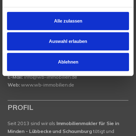
KONTAKT
Alle zulassen
WeserBergland Immobilien
Portastraße 36
32457 Porta Westfalica
Auswahl erlauben
Tel.:
0571 - 597 265 17
Fax:
0571 - 870 490 05
Ablehnen
E-Mail:
info@wb-immobilien.de
Web:
www.wb-immobilien.de
PROFIL
Seit 2013 sind wir als
Immobilienmakler für Sie in
Minden - Lübbecke und Schaumburg
tätigt und