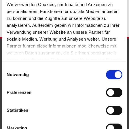
Bad Eilsen
Immobilie Bad Eilsen
Immobilien Bad Eilsen
Wir verwenden Cookies, um Inhalte und Anzeigen zu
Immobilienkauf Bad Eilsen
personalisieren, Funktionen für soziale Medien anbieten
zu können und die Zugriffe auf unsere Website zu
analysieren. Außerdem geben wir Informationen zu Ihrer
Verwendung unserer Website an unsere Partner für
soziale Medien, Werbung und Analysen weiter. Unsere
Partner führen diese Informationen möglicherweise mit
PARTNER & AUSZEICHNUNGEN
weiteren Daten zusammen, die Sie ihnen bereitgestellt
haben oder die sie im Rahmen Ihrer Nutzung der Dienste
gesammelt haben.
Einwilligungsauswahl
Notwendig
Präferenzen
Statistiken
Marketing