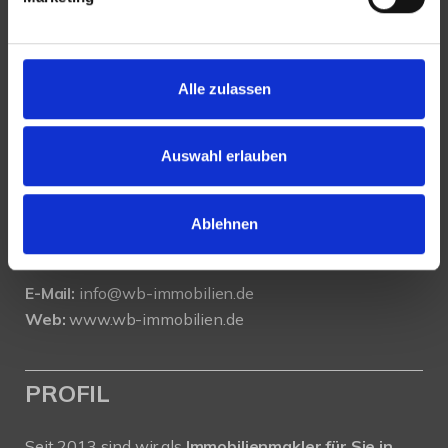
KONTAKT
Alle zulassen
WeserBergland Immobilien
Portastraße 36
Auswahl erlauben
32457 Porta Westfalica
Tel.:
0571 - 597 265 17
Ablehnen
Fax:
0571 - 870 490 05
E-Mail:
info@wb-immobilien.de
Web:
www.wb-immobilien.de
PROFIL
Seit 2013 sind wir als
Immobilienmakler für Sie in