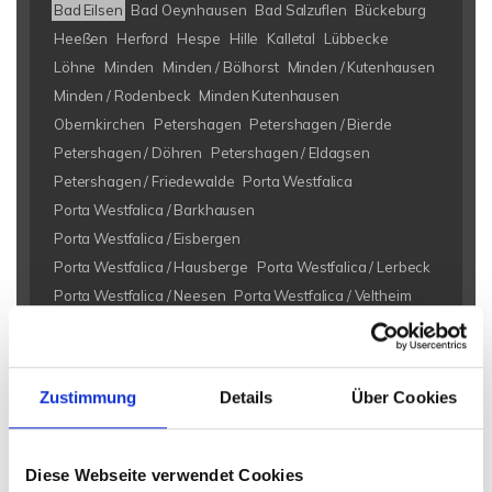
Bad Eilsen
Bad Oeynhausen
Bad Salzuflen
Bückeburg
Heeßen
Herford
Hespe
Hille
Kalletal
Lübbecke
Löhne
Minden
Minden / Bölhorst
Minden / Kutenhausen
Minden / Rodenbeck
Minden Kutenhausen
Obernkirchen
Petershagen
Petershagen / Bierde
Petershagen / Döhren
Petershagen / Eldagsen
Petershagen / Friedewalde
Porta Westfalica
Porta Westfalica / Barkhausen
Porta Westfalica / Eisbergen
Porta Westfalica / Hausberge
Porta Westfalica / Lerbeck
Porta Westfalica / Neesen
Porta Westfalica / Veltheim
Porta Westfalica / Vennebeck
Rahden
Rinteln
Vlotho
Eigentumswohnungen Bad Eilsen
Eigentumswohnung Bad
Zustimmung
Details
Über Cookies
Eilsen
Immo Bad Eilsen
Wohnungen Bad Eilsen
Wohnung
suche Bad Eilsen
Wohnungssuche Bad Eilsen
Wohnungsanzeigen Bad Eilsen
Wohnung Bad Eilsen
kaufen
Diese Webseite verwendet Cookies