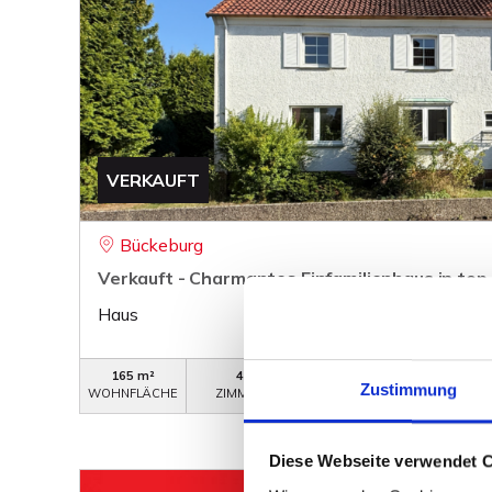
VERKAUFT
Bückeburg
Verkauft - Charmantes Einfamilienhaus in to
Haus
165 m²
4
WB-640
Zustimmung
WOHNFLÄCHE
ZIMMER
OBJEKTNUMMER
Diese Webseite verwendet 