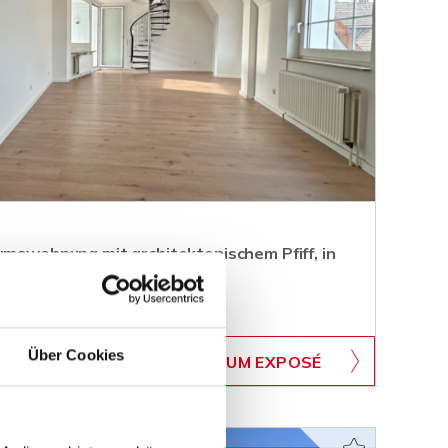
umswohnung mit architektonischem Pfiff, in
keburg
WB-413
Über Cookies
ZUM EXPOSÉ
BJEKTNUMMER