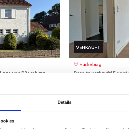
VERKAUFT
Bückeburg
p Lage von Bückeburg
Bereits verkauft! Eigent
zentraler Lage von Büc
Wohnung
ZUM EXPOSÉ
85 m²
3
Details
WOHNFLÄCHE
ZIMMER
O
Cookies