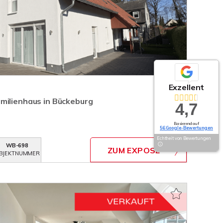
Exzellent
milienhaus in Bückeburg
4,7
Basierend auf
56 Google-Bewertungen
Echtheit von Bewertungen
WB-698
ZUM EXPOSÉ
BJEKTNUMMER