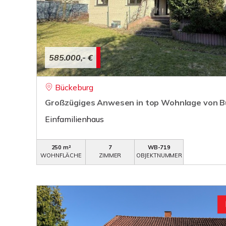
585.000,- €
Bückeburg
Großzügiges Anwesen in top Wohnlage von B
Einfamilienhaus
250 m²
7
WB-719
WOHNFLÄCHE
ZIMMER
OBJEKTNUMMER