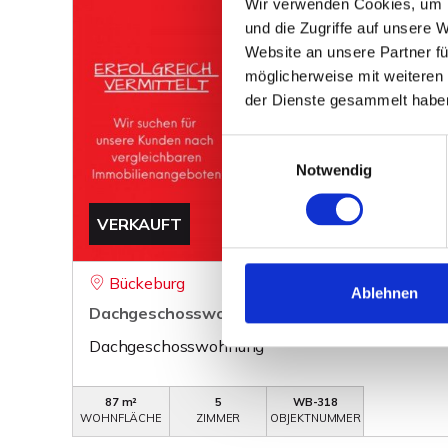
Wir verwenden Cookies, um I
und die Zugriffe auf unsere 
Website an unsere Partner fü
möglicherweise mit weiteren
der Dienste gesammelt habe
Einwilligungsauswahl
Notwendig
VERKAUFT
Bückeburg
Ablehnen
Dachgeschosswohnung in toller Lage von Büc
Dachgeschosswohnung
87 m²
5
WB-318
WOHNFLÄCHE
ZIMMER
OBJEKTNUMMER