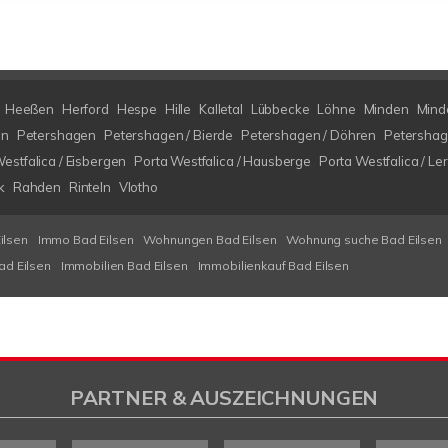
Heeßen
Herford
Hespe
Hille
Kalletal
Lübbecke
Löhne
Minden
Minde
en
Petershagen
Petershagen / Bierde
Petershagen / Döhren
Petershag
estfalica / Eisbergen
Porta Westfalica / Hausberge
Porta Westfalica / Le
k
Rahden
Rinteln
Vlotho
ilsen
Immo Bad Eilsen
Wohnungen Bad Eilsen
Wohnung suche Bad Eilsen
ad Eilsen
Immobilien Bad Eilsen
Immobilienkauf Bad Eilsen
PARTNER & AUSZEICHNUNGEN