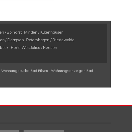
n / Bölhorst
Minden / Kutenhausen
en / Eldagsen
Petershagen / Friedewalde
rbeck
Porta Westfalica / Neesen
Wohnungssuche Bad Eilsen
Wohnungsanzeigen Bad