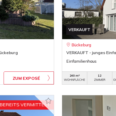
VERKAUFT
Bückeburg
ückeburg
VERKAUFT - junges Einfa
Einfamilienhaus
240 m²
12
ZUM EXPOSÉ
WOHNFLÄCHE
ZIMMER
O