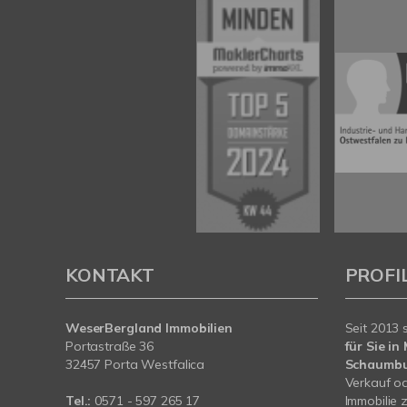
KONTAKT
PROFI
WeserBergland Immobilien
Seit 2013 
Portastraße 36
für Sie i
32457 Porta Westfalica
Schaumb
Verkauf od
Tel.:
0571 - 597 265 17
Immobilie 