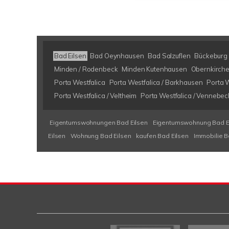
Bad Eilsen
Bad Oeynhausen
Bad Salzuflen
Bückeburg
Minden / Rodenbeck
Minden Kutenhausen
Obernkirch
Porta Westfalica
Porta Westfalica / Barkhausen
Porta W
Porta Westfalica / Veltheim
Porta Westfalica / Vennebec
Eigentumswohnungen Bad Eilsen
Eigentumswohnung Bad E
Eilsen
Wohnung Bad Eilsen
kaufen Bad Eilsen
Immobilie B