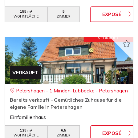
155 m²
5
WOHNFLÄCHE
ZIMMER
VERKAUFT
Petershagen - 1 Minden-Lübbecke - Petershagen
Bereits verkauft - Gemütliches Zuhause für die
eigene Familie in Petershagen
Einfamilienhaus
128 m²
6,5
WOHNFLÄCHE
ZIMMER