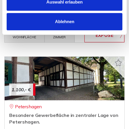
Auswahl erlauben
Verkauft - Zeitgemäßes Wohnen in attraktiver
Erdgeschosslage
Erdgeschosswohnung
Ablehnen
73 m²
3
WOHNFLÄCHE
ZIMMER
1.100,- €
Petershagen
Besondere Gewerbefläche in zentraler Lage von
Petershagen.