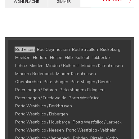
WOHNFLÄCHE
ZIMMER
Bad Eilsen
Bad Oeynhausen
Bad Salzuflen
Bückeburg
Heeßen
Herford
Hespe
Hille
Kalletal
Lübbecke
Löhne
Minden
Minden / Bölhorst
Minden / Kutenhausen
Minden / Rodenbeck
Minden Kutenhausen
Obernkirchen
Petershagen
Petershagen / Bierde
Petershagen / Döhren
Petershagen / Eldagsen
Petershagen / Friedewalde
Porta Westfalica
Porta Westfalica / Barkhausen
Porta Westfalica / Eisbergen
Porta Westfalica / Hausberge
Porta Westfalica / Lerbeck
Porta Westfalica / Neesen
Porta Westfalica / Veltheim
Porta Westfalica / Vennebeck
Rahden
Rinteln
Vlotho