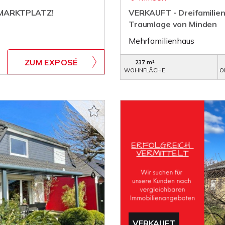
 MARKTPLATZ!
VERKAUFT - Dreifamilie
Traumlage von Minden
Mehrfamilienhaus
ZUM EXPOSÉ
237 m²
WOHNFLÄCHE
O
VERKAUFT