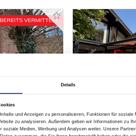
VERKAUFT
Details
Minden
Cookies
, im 1. Innenstadtring
Bereits verkauft! Wunde
nhalte und Anzeigen zu personalisieren, Funktionen für soziale
Einfamilienhaus
Website zu analysieren. Außerdem geben wir Informationen zu I
r soziale Medien, Werbung und Analysen weiter. Unsere Partner
 Daten zusammen, die Sie ihnen bereitgestellt haben oder die s