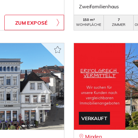
Zweifamilienhaus
150 m²
7
ZUM EXPOSÉ
WOHNFLÄCHE
ZIMMER
O
VERKAUFT
Minden