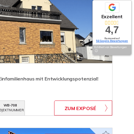
Exzellent
4,7
Basierend auf
56 Google-Bewertungen
Echtheit von Bewertungen
Einfamilienhaus mit Entwicklungspotenzial!
WB-708
ZUM EXPOSÉ
BJEKTNUMMER