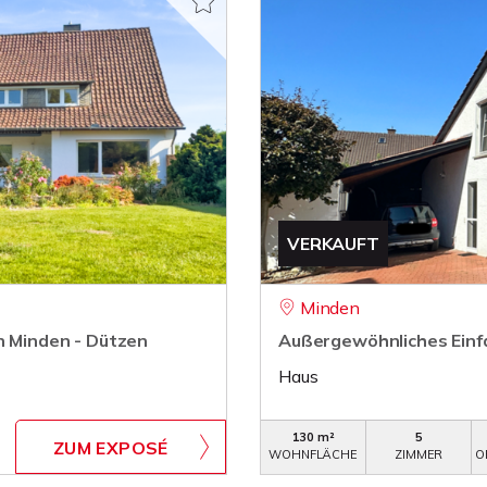
VERKAUFT
Minden
in Minden - Dützen
Außergewöhnliches Einfa
Haus
130 m²
5
ZUM EXPOSÉ
WOHNFLÄCHE
ZIMMER
O