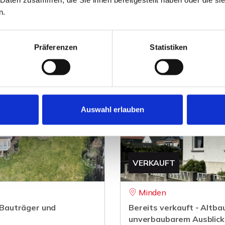
305 m²
6
ZUM EXPOSÉ
WOHNFLÄCHE
ZIMMER
O
n.
Präferenzen
Statistiken
Auswahl erlauben
VERKAUFT
Minden
r Bauträger und
Bereits verkauft - Altb
unverbaubarem Ausblick