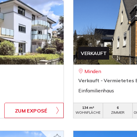
VERKAUFT
Minden
Verkauft - Vermietetes 
Einfamilienhaus
134 m²
6
ZUM EXPOSÉ
WOHNFLÄCHE
ZIMMER
O