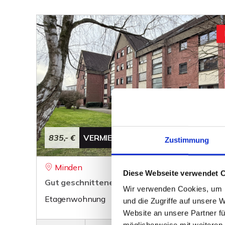
835,- €
VERMIETET
Zustimmung
Minden
Diese Webseite verwendet 
Gut geschnittene 3-Zimmerwohnung mit Balkon
Wir verwenden Cookies, um I
Etagenwohnung
und die Zugriffe auf unsere 
Website an unsere Partner fü
möglicherweise mit weiteren