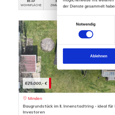
85 m²
3
WB-574
WOHNFLÄCHE
ZIMMER
OBJEKTNUMMER
der Dienste gesammelt habe
Einwilligungsauswahl
Notwendig
Ablehnen
625.000,- €
Minden
Baugrundstück im II. Innenstadtring - ideal fü
Investoren