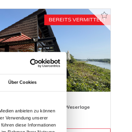
Über Cookies
rvolles Anwesen in direkter Weserlage
 Medien anbieten zu können
hrer Verwendung unserer
 führen diese Informationen
ie im Rahmen Ihrer Nutzung