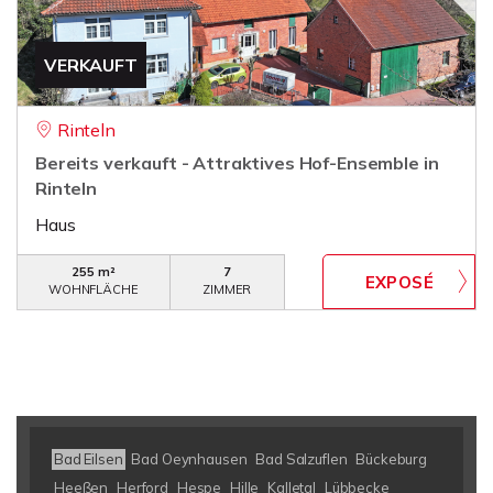
VERKAUFT
Rinteln
Bereits verkauft - Attraktives Hof-Ensemble in
Rinteln
Haus
255 m²
7
WOHNFLÄCHE
ZIMMER
Bad Eilsen
Bad Oeynhausen
Bad Salzuflen
Bückeburg
Heeßen
Herford
Hespe
Hille
Kalletal
Lübbecke