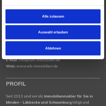
KONTAKT
Alle zulassen
WeserBergland Immobilien
Portastraße 36
32457 Porta Westfalica
Auswahl erlauben
Tel.:
0571 - 597 265 17
Fax:
0571 - 870 490 05
Ablehnen
E-Mail:
info@wb-immobilien.de
Web:
www.wb-immobilien.de
PROFIL
Seit 2013 sind wir als
Immobilienmakler für Sie in
Minden - Lübbecke und Schaumburg
tätigt und