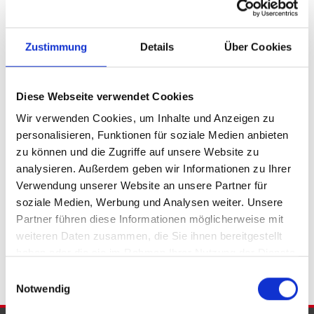
Petershagen / Friedewalde
Porta Westfalica
Porta Westfalica / Barkhausen
Zustimmung
Details
Über Cookies
Porta Westfalica / Eisbergen
Porta Westfalica / Hausberge
Porta Westfalica / Lerbeck
Porta Westfalica / Neesen
Porta Westfalica / Veltheim
Diese Webseite verwendet Cookies
Porta Westfalica / Vennebeck
Rahden
Rinteln
Vlotho
Wir verwenden Cookies, um Inhalte und Anzeigen zu
personalisieren, Funktionen für soziale Medien anbieten
Eigentumswohnungen Bad Eilsen
Eigentumswohnung Bad
zu können und die Zugriffe auf unsere Website zu
Eilsen
Immo Bad Eilsen
Wohnungen Bad Eilsen
Wohnung
analysieren. Außerdem geben wir Informationen zu Ihrer
suche Bad Eilsen
Wohnungssuche Bad Eilsen
Verwendung unserer Website an unsere Partner für
Wohnungsanzeigen Bad Eilsen
Wohnung Bad Eilsen
kaufen
soziale Medien, Werbung und Analysen weiter. Unsere
Bad Eilsen
Immobilie Bad Eilsen
Immobilien Bad Eilsen
Partner führen diese Informationen möglicherweise mit
Immobilienkauf Bad Eilsen
weiteren Daten zusammen, die Sie ihnen bereitgestellt
haben oder die sie im Rahmen Ihrer Nutzung der Dienste
gesammelt haben.
Einwilligungsauswahl
Notwendig