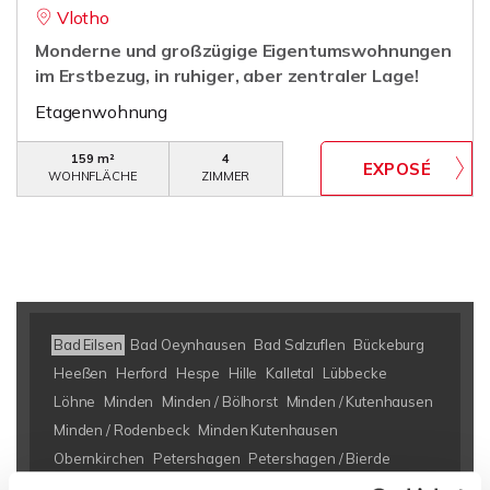
Vlotho
Monderne und großzügige Eigentumswohnungen
im Erstbezug, in ruhiger, aber zentraler Lage!
Etagenwohnung
159 m²
4
WOHNFLÄCHE
ZIMMER
Bad Eilsen
Bad Oeynhausen
Bad Salzuflen
Bückeburg
Heeßen
Herford
Hespe
Hille
Kalletal
Lübbecke
Löhne
Minden
Minden / Bölhorst
Minden / Kutenhausen
Minden / Rodenbeck
Minden Kutenhausen
Obernkirchen
Petershagen
Petershagen / Bierde
Petershagen / Döhren
Petershagen / Eldagsen