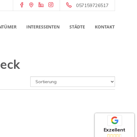
057159726517
NTÜMER
INTERESSENTEN
STÄDTE
KONTAKT
beck
Exzellent