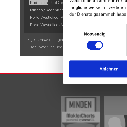
Website an unsere Partner fü
Bad Eilsen
Bad Oeynhausen
Bad Salzuflen
Bückeburg
möglicherweise mit weiteren
Minden / Rodenbeck
Minden Kutenhausen
Obernkirch
der Dienste gesammelt habe
Porta Westfalica
Porta Westfalica / Barkhausen
Porta W
Porta Westfalica / Veltheim
Porta Westfalica / Vennebec
Einwilligungsauswahl
Notwendig
Eigentumswohnungen Bad Eilsen
Eigentumswohnung Bad E
Eilsen
Wohnung Bad Eilsen
kaufen Bad Eilsen
Immobilie B
Ablehnen