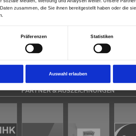
r soziale Medien, Werbung und Analysen weiter. Unsere Partner
Heeßen
Herford
Hespe
Hille
Kalletal
Lübbecke
Löhne
Minden
Minde
 Daten zusammen, die Sie ihnen bereitgestellt haben oder die s
en
Petershagen
Petershagen / Bierde
Petershagen / Döhren
Petershag
n.
estfalica / Eisbergen
Porta Westfalica / Hausberge
Porta Westfalica / Le
k
Rahden
Rinteln
Vlotho
Präferenzen
Statistiken
ilsen
Immo Bad Eilsen
Wohnungen Bad Eilsen
Wohnung suche Bad Eilsen
ad Eilsen
Immobilien Bad Eilsen
Immobilienkauf Bad Eilsen
Auswahl erlauben
PARTNER & AUSZEICHNUNGEN