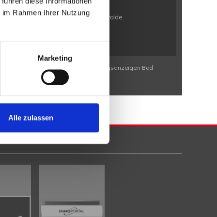
 führen diese Informationen
n / Bölhorst
Minden / Kutenhausen
ie im Rahmen Ihrer Nutzung
en / Eldagsen
Petershagen / Friedewalde
rbeck
Porta Westfalica / Neesen
Marketing
Wohnungssuche Bad Eilsen
Wohnungsanzeigen Bad
Alle zulassen