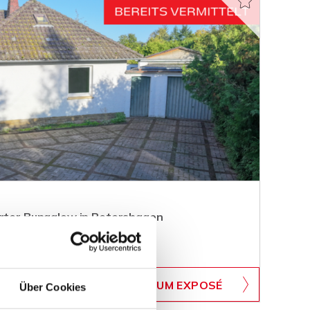
egter Bungalow in Petershagen
WB-538
ZUM EXPOSÉ
Über Cookies
BJEKTNUMMER