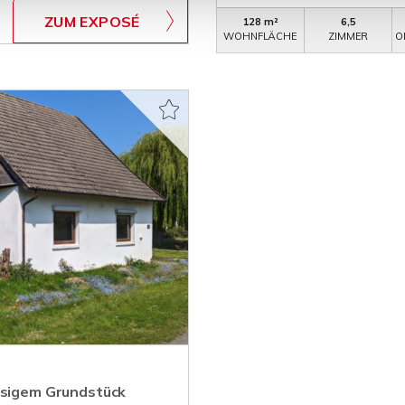
ZUM EXPOSÉ
128 m²
6,5
WOHNFLÄCHE
ZIMMER
O
iesigem Grundstück