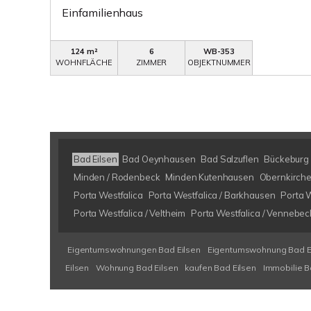
Einfamilienhaus
124 m²
6
WB-353
WOHNFLÄCHE
ZIMMER
OBJEKTNUMMER
Bad Eilsen
Bad Oeynhausen
Bad Salzuflen
Bückeburg
Minden / Rodenbeck
Minden Kutenhausen
Obernkirch
Porta Westfalica
Porta Westfalica / Barkhausen
Porta W
Porta Westfalica / Veltheim
Porta Westfalica / Vennebec
Eigentumswohnungen Bad Eilsen
Eigentumswohnung Bad E
Eilsen
Wohnung Bad Eilsen
kaufen Bad Eilsen
Immobilie B