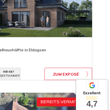
elhaushälfte in Eldagsen
WB-687
ZUM EXPOSÉ
BJEKTNUMMER
Exzellent
4,7