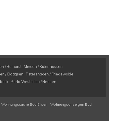
n / Bölhorst
Minden / Kutenhausen
en / Eldagsen
Petershagen / Friedewalde
rbeck
Porta Westfalica / Neesen
Wohnungssuche Bad Eilsen
Wohnungsanzeigen Bad