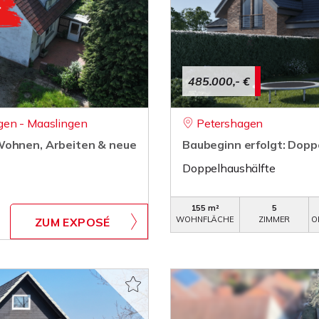
485.000,- €
gen - Maaslingen
Petershagen
Wohnen, Arbeiten & neue
Baubeginn erfolgt: Dopp
Doppelhaushälfte
155 m²
5
WOHNFLÄCHE
ZIMMER
O
ZUM EXPOSÉ