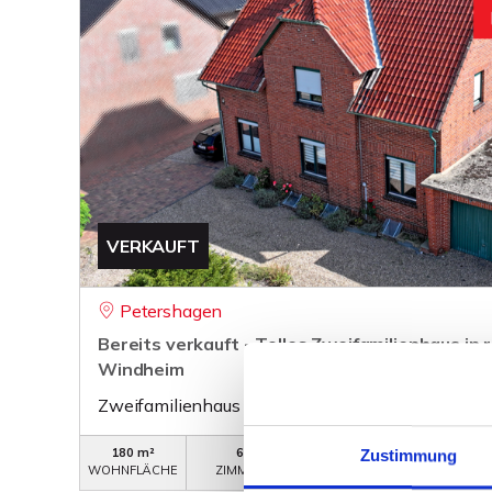
VERKAUFT
Petershagen
Bereits verkauft - Tolles Zweifamilienhaus in
Windheim
Zweifamilienhaus
180 m²
6
WB-630
Zustimmung
WOHNFLÄCHE
ZIMMER
OBJEKTNUMMER