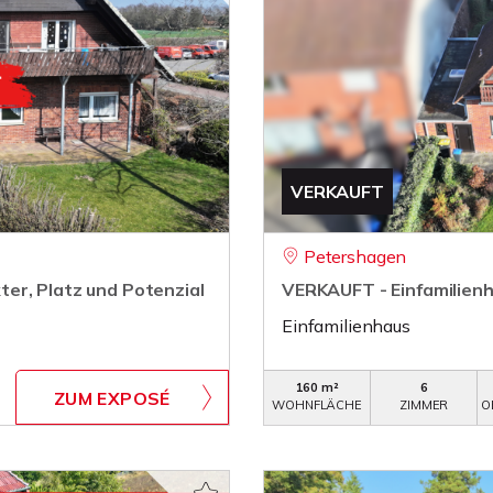
VERKAUFT
Petershagen
er, Platz und Potenzial
VERKAUFT - Einfamilienh
Einfamilienhaus
160 m²
6
ZUM EXPOSÉ
WOHNFLÄCHE
ZIMMER
O