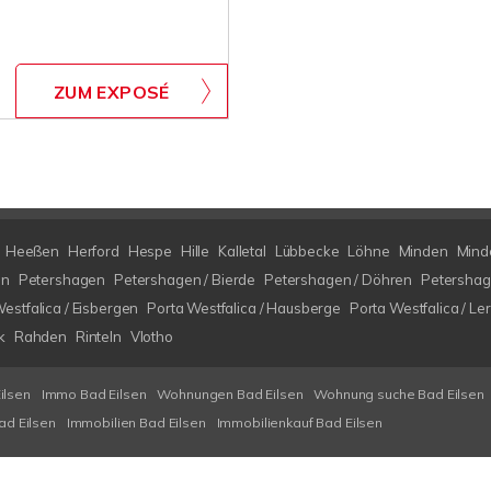
ZUM EXPOSÉ
Heeßen
Herford
Hespe
Hille
Kalletal
Lübbecke
Löhne
Minden
Minde
en
Petershagen
Petershagen / Bierde
Petershagen / Döhren
Petershag
estfalica / Eisbergen
Porta Westfalica / Hausberge
Porta Westfalica / Le
k
Rahden
Rinteln
Vlotho
ilsen
Immo Bad Eilsen
Wohnungen Bad Eilsen
Wohnung suche Bad Eilsen
ad Eilsen
Immobilien Bad Eilsen
Immobilienkauf Bad Eilsen