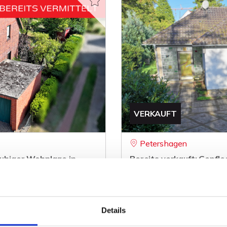
VERKAUFT
Petershagen
 ruhiger Wohnlage in
Bereits verkauft: Gepfl
Bungalow
92 m²
3
Details
WOHNFLÄCHE
ZIMMER
O
ZUM EXPOSÉ