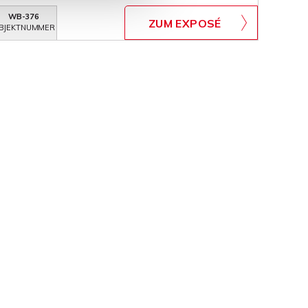
WB-376
ZUM EXPOSÉ
BJEKTNUMMER