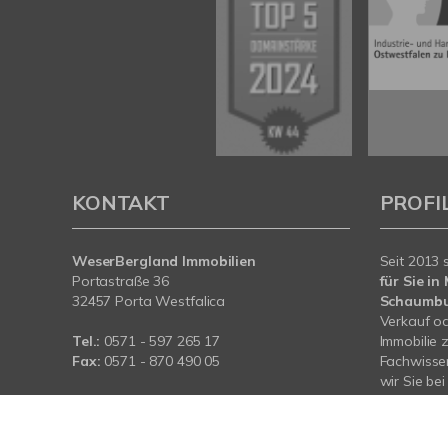
KONTAKT
PROFI
WeserBergland Immobilien
Seit 2013 
Portastraße 36
für Sie i
32457 Porta Westfalica
Schaumb
Verkauf od
Tel.:
0571 - 597 265 17
Immobilie 
Fax:
0571 - 870 490 05
Fachwissen
wir Sie be
E-Mail:
info@wb-immobilien.de
Immobilie.
Web:
www.wb-immobilien.de
für Sie da