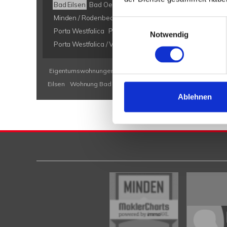
Bad Eilsen
Bad Oeynhausen
Bad Salzuflen
Bückeburg
Minden / Rodenbeck
Minden Kutenhausen
Obernkirch
Einwilligungsauswahl
Porta Westfalica
Porta Westfalica / Barkhausen
Porta W
Notwendig
Porta Westfalica / Veltheim
Porta Westfalica / Vennebec
Eigentumswohnungen Bad Eilsen
Eigentumswohnung Bad E
Eilsen
Wohnung Bad Eilsen
kaufen Bad Eilsen
Immobilie B
Ablehnen