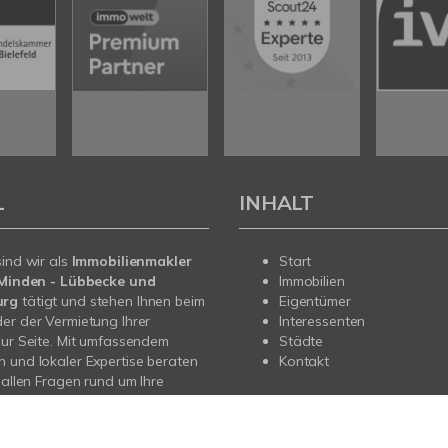
L
INHALT
sind wir als
Immobilienmakler
Start
n Minden - Lübbecke und
Immobilien
urg
tätigt und stehen Ihnen beim
Eigentümer
er der Vermietung Ihrer
Interessenten
zur Seite. Mit umfassendem
Städte
 und lokaler Expertise beraten
Kontakt
i allen Fragen rund um Ihre
Sprechen Sie uns an - wir sind
.