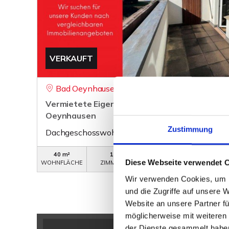
VERKAUFT
Bad Oeynhausen
Vermietete Eigentumswohnung in schöner St
Oeynhausen
Zustimmung
Dachgeschosswohnung
40 m²
1
WB-252
Diese Webseite verwendet 
WOHNFLÄCHE
ZIMMER
OBJEKTNUMMER
Wir verwenden Cookies, um I
und die Zugriffe auf unsere 
Website an unsere Partner fü
möglicherweise mit weiteren
der Dienste gesammelt habe