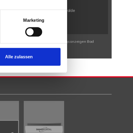
n / Bölhorst
Minden / Kutenhausen
en / Eldagsen
Petershagen / Friedewalde
rbeck
Porta Westfalica / Neesen
Marketing
Wohnungssuche Bad Eilsen
Wohnungsanzeigen Bad
Alle zulassen