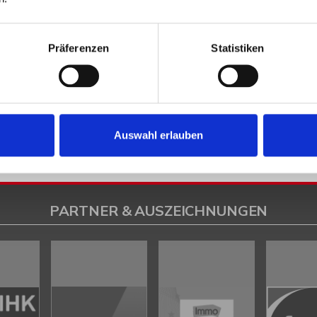
Heeßen
Herford
Hespe
Hille
Kalletal
Lübbecke
Löhne
Minden
Minde
en
Petershagen
Petershagen / Bierde
Petershagen / Döhren
Petershag
estfalica / Eisbergen
Porta Westfalica / Hausberge
Porta Westfalica / Le
Präferenzen
Statistiken
k
Rahden
Rinteln
Vlotho
ilsen
Immo Bad Eilsen
Wohnungen Bad Eilsen
Wohnung suche Bad Eilsen
ad Eilsen
Immobilien Bad Eilsen
Immobilienkauf Bad Eilsen
Auswahl erlauben
PARTNER & AUSZEICHNUNGEN