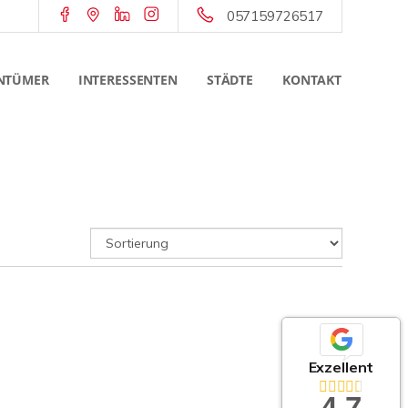
057159726517
NTÜMER
INTERESSENTEN
STÄDTE
KONTAKT
Exzellent
4,7