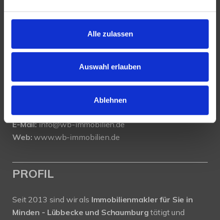
KONTAKT
Alle zulassen
WeserBergland Immobilien
Portastraße 36
32457 Porta Westfalica
Auswahl erlauben
Tel.:
0571 - 597 265 17
Fax:
0571 - 870 490 05
Ablehnen
E-Mail:
info@wb-immobilien.de
Web:
www.wb-immobilien.de
PROFIL
Seit 2013 sind wir als
Immobilienmakler für Sie in
Minden - Lübbecke und Schaumburg
tätigt und