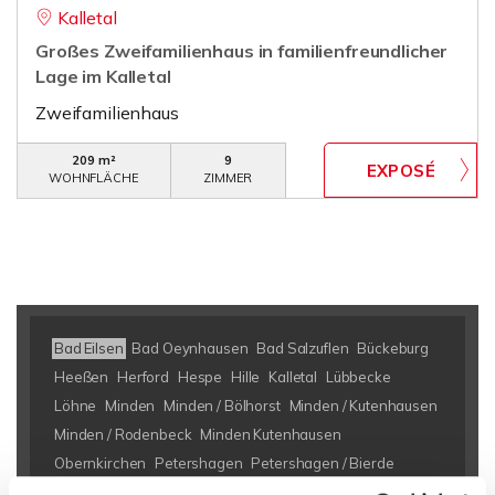
Kalletal
Großes Zweifamilienhaus in familienfreundlicher
Lage im Kalletal
Zweifamilienhaus
209 m²
9
WOHNFLÄCHE
ZIMMER
Bad Eilsen
Bad Oeynhausen
Bad Salzuflen
Bückeburg
Heeßen
Herford
Hespe
Hille
Kalletal
Lübbecke
Löhne
Minden
Minden / Bölhorst
Minden / Kutenhausen
Minden / Rodenbeck
Minden Kutenhausen
Obernkirchen
Petershagen
Petershagen / Bierde
Petershagen / Döhren
Petershagen / Eldagsen