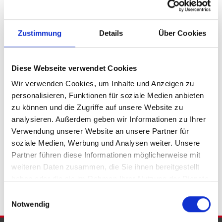
Petershagen / Friedewalde
Porta Westfalica
Porta Westfalica / Barkhausen
Zustimmung
Details
Über Cookies
Porta Westfalica / Eisbergen
Porta Westfalica / Hausberge
Porta Westfalica / Lerbeck
Porta Westfalica / Neesen
Porta Westfalica / Veltheim
Diese Webseite verwendet Cookies
Porta Westfalica / Vennebeck
Rahden
Rinteln
Vlotho
Wir verwenden Cookies, um Inhalte und Anzeigen zu
personalisieren, Funktionen für soziale Medien anbieten
Eigentumswohnungen Bad Eilsen
Eigentumswohnung Bad
zu können und die Zugriffe auf unsere Website zu
Eilsen
Immo Bad Eilsen
Wohnungen Bad Eilsen
Wohnung
analysieren. Außerdem geben wir Informationen zu Ihrer
suche Bad Eilsen
Wohnungssuche Bad Eilsen
Verwendung unserer Website an unsere Partner für
Wohnungsanzeigen Bad Eilsen
Wohnung Bad Eilsen
kaufen
soziale Medien, Werbung und Analysen weiter. Unsere
Bad Eilsen
Immobilie Bad Eilsen
Immobilien Bad Eilsen
Partner führen diese Informationen möglicherweise mit
Immobilienkauf Bad Eilsen
weiteren Daten zusammen, die Sie ihnen bereitgestellt
haben oder die sie im Rahmen Ihrer Nutzung der Dienste
gesammelt haben.
Einwilligungsauswahl
Notwendig