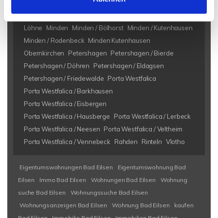
Bad Eilsen
Bad Oeynhausen
Bad Salzuflen
Bückeburg
Heeßen
Herford
Hespe
Hille
Kalletal
Lübbecke
Löhne
Minden
Minden / Bölhorst
Minden / Kutenhausen
Minden / Rodenbeck
Minden Kutenhausen
Obernkirchen
Petershagen
Petershagen / Bierde
Petershagen / Döhren
Petershagen / Eldagsen
Petershagen / Friedewalde
Porta Westfalica
Porta Westfalica / Barkhausen
Porta Westfalica / Eisbergen
Porta Westfalica / Hausberge
Porta Westfalica / Lerbeck
Porta Westfalica / Neesen
Porta Westfalica / Veltheim
Porta Westfalica / Vennebeck
Rahden
Rinteln
Vlotho
Eigentumswohnungen Bad Eilsen
Eigentumswohnung Bad
Eilsen
Immo Bad Eilsen
Wohnungen Bad Eilsen
Wohnung
suche Bad Eilsen
Wohnungssuche Bad Eilsen
Wohnungsanzeigen Bad Eilsen
Wohnung Bad Eilsen
kaufen
Bad Eilsen
Immobilie Bad Eilsen
Immobilien Bad Eilsen