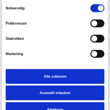
gesammelt haben.
Einwilligungsauswahl
Notwendig
VERKAUFT
Präferenzen
Hille
Statistiken
ERFOLGREICH VERKAUFT: Ensemble mit
Wohnhaus, Gewerbe und Pferdehaltung
Marketing
Zweifamilienhaus
267 m²
7
WOHNFLÄCHE
ZIMMER
Alle zulassen
Auswahl erlauben
Ablehnen