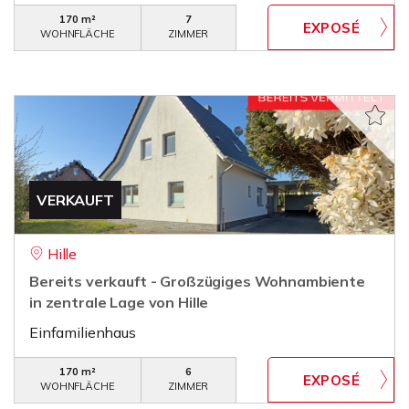
170 m²
7
WOHNFLÄCHE
ZIMMER
VERKAUFT
Hille
Bereits verkauft - Großzügiges Wohnambiente
in zentrale Lage von Hille
Einfamilienhaus
170 m²
6
WOHNFLÄCHE
ZIMMER