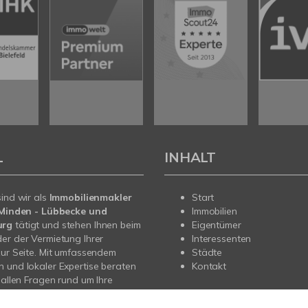
L
INHALT
sind wir als
Immobilienmakler
Start
n Minden - Lübbecke und
Immobilien
urg
tätigt und stehen Ihnen beim
Eigentümer
er der Vermietung Ihrer
Interessenten
zur Seite. Mit umfassendem
Städte
 und lokaler Expertise beraten
Kontakt
i allen Fragen rund um Ihre
Sprechen Sie uns an - wir sind
.