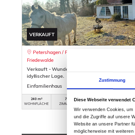
VERKAUFT
Petershagen / Friedewalde - 1 Minden-Lübbec
Friedewalde
Verkauft - Wunderschöne Immobilie, mit tolle
idyllischer Lage.
Zustimmung
Einfamilienhaus
240 m²
7
WB-343
Diese Webseite verwendet 
WOHNFLÄCHE
ZIMMER
OBJEKTNUMMER
Wir verwenden Cookies, um I
und die Zugriffe auf unsere 
Website an unsere Partner fü
möglicherweise mit weiteren