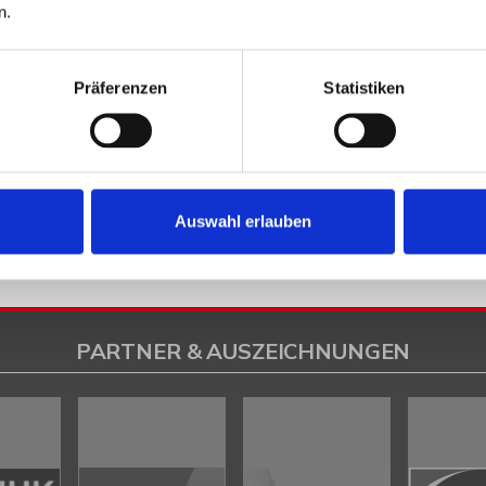
n.
Heeßen
Herford
Hespe
Hille
Kalletal
Lübbecke
Löhne
Minden
Minde
en
Petershagen
Petershagen / Bierde
Petershagen / Döhren
Petershag
Präferenzen
Statistiken
estfalica / Eisbergen
Porta Westfalica / Hausberge
Porta Westfalica / Le
k
Rahden
Rinteln
Vlotho
ilsen
Immo Bad Eilsen
Wohnungen Bad Eilsen
Wohnung suche Bad Eilsen
ad Eilsen
Immobilien Bad Eilsen
Immobilienkauf Bad Eilsen
Auswahl erlauben
PARTNER & AUSZEICHNUNGEN