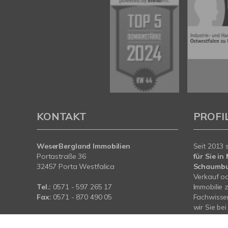
KONTAKT
PROFI
WeserBergland Immobilien
Seit 2013 
Portastraße 36
für Sie i
32457 Porta Westfalica
Schaumb
Verkauf od
Tel.:
0571 - 597 265 17
Immobilie 
Fax:
0571 - 870 490 05
Fachwissen
wir Sie be
E-Mail:
info@wb-immobilien.de
Immobilie.
Web:
www.wb-immobilien.de
für Sie da