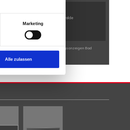
n / Bölhorst
Minden / Kutenhausen
en / Eldagsen
Petershagen / Friedewalde
Marketing
rbeck
Porta Westfalica / Neesen
Wohnungssuche Bad Eilsen
Wohnungsanzeigen Bad
Alle zulassen