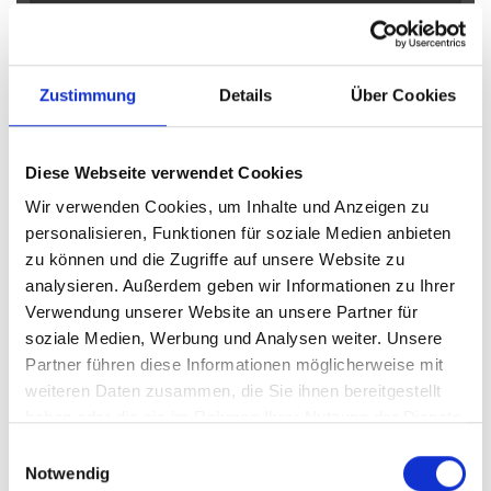
Obernkirchen
Petershagen
Petershagen / Bierde
Petershagen / Döhren
Petershagen / Eldagsen
Petershagen / Friedewalde
Porta Westfalica
Zustimmung
Details
Über Cookies
Porta Westfalica / Barkhausen
Porta Westfalica / Eisbergen
Porta Westfalica / Hausberge
Porta Westfalica / Lerbeck
Diese Webseite verwendet Cookies
Porta Westfalica / Neesen
Porta Westfalica / Veltheim
Wir verwenden Cookies, um Inhalte und Anzeigen zu
Porta Westfalica / Vennebeck
Rahden
Rinteln
Vlotho
personalisieren, Funktionen für soziale Medien anbieten
zu können und die Zugriffe auf unsere Website zu
Eigentumswohnungen Bad Eilsen
Eigentumswohnung Bad
analysieren. Außerdem geben wir Informationen zu Ihrer
Eilsen
Immo Bad Eilsen
Wohnungen Bad Eilsen
Wohnung
Verwendung unserer Website an unsere Partner für
suche Bad Eilsen
Wohnungssuche Bad Eilsen
soziale Medien, Werbung und Analysen weiter. Unsere
Wohnungsanzeigen Bad Eilsen
Wohnung Bad Eilsen
kaufen
Partner führen diese Informationen möglicherweise mit
Bad Eilsen
Immobilie Bad Eilsen
Immobilien Bad Eilsen
weiteren Daten zusammen, die Sie ihnen bereitgestellt
Immobilienkauf Bad Eilsen
haben oder die sie im Rahmen Ihrer Nutzung der Dienste
gesammelt haben.
Einwilligungsauswahl
Notwendig