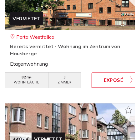
VERMIETET
Porta Westfalica
Bereits vermittet - Wohnung im Zentrum von
Hausberge
Etagenwohnung
82 m²
3
WOHNFLÄCHE
ZIMMER
440,- €
VERMIETET