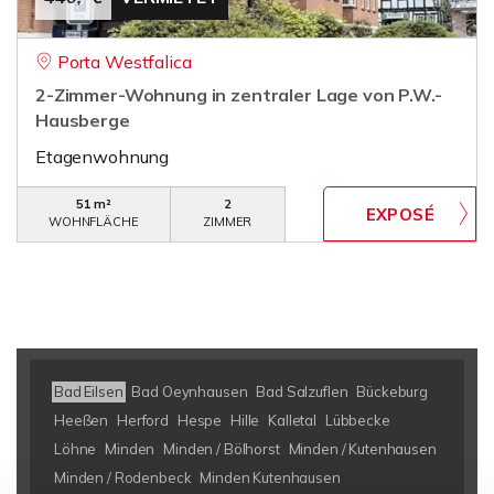
Porta Westfalica
2-Zimmer-Wohnung in zentraler Lage von P.W.-
Hausberge
Etagenwohnung
51 m²
2
WOHNFLÄCHE
ZIMMER
Bad Eilsen
Bad Oeynhausen
Bad Salzuflen
Bückeburg
Heeßen
Herford
Hespe
Hille
Kalletal
Lübbecke
Löhne
Minden
Minden / Bölhorst
Minden / Kutenhausen
Minden / Rodenbeck
Minden Kutenhausen