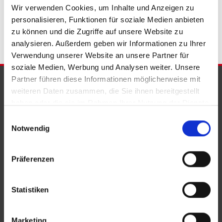
Bad Eilsen
Immobilie Bad Eilsen
Immobilien Bad Eilsen
Wir verwenden Cookies, um Inhalte und Anzeigen zu
Immobilienkauf Bad Eilsen
personalisieren, Funktionen für soziale Medien anbieten
zu können und die Zugriffe auf unsere Website zu
analysieren. Außerdem geben wir Informationen zu Ihrer
Verwendung unserer Website an unsere Partner für
soziale Medien, Werbung und Analysen weiter. Unsere
Partner führen diese Informationen möglicherweise mit
PARTNER & AUSZEICHNUNGEN
weiteren Daten zusammen, die Sie ihnen bereitgestellt
haben oder die sie im Rahmen Ihrer Nutzung der Dienste
gesammelt haben.
Einwilligungsauswahl
Notwendig
Präferenzen
Statistiken
Marketing