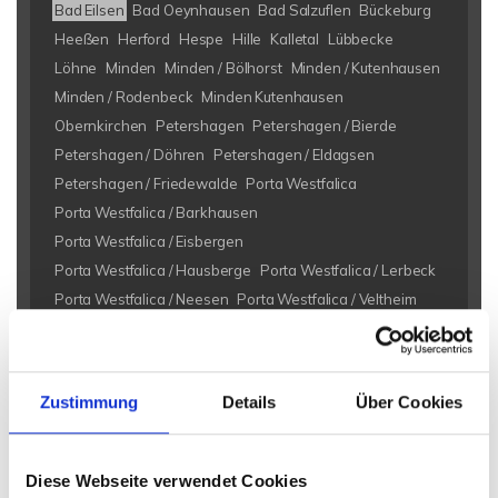
Bad Eilsen
Bad Oeynhausen
Bad Salzuflen
Bückeburg
Heeßen
Herford
Hespe
Hille
Kalletal
Lübbecke
Löhne
Minden
Minden / Bölhorst
Minden / Kutenhausen
Minden / Rodenbeck
Minden Kutenhausen
Obernkirchen
Petershagen
Petershagen / Bierde
Petershagen / Döhren
Petershagen / Eldagsen
Petershagen / Friedewalde
Porta Westfalica
Porta Westfalica / Barkhausen
Porta Westfalica / Eisbergen
Porta Westfalica / Hausberge
Porta Westfalica / Lerbeck
Porta Westfalica / Neesen
Porta Westfalica / Veltheim
Porta Westfalica / Vennebeck
Rahden
Rinteln
Vlotho
Eigentumswohnungen Bad Eilsen
Eigentumswohnung Bad
Zustimmung
Details
Über Cookies
Eilsen
Immo Bad Eilsen
Wohnungen Bad Eilsen
Wohnung
suche Bad Eilsen
Wohnungssuche Bad Eilsen
Wohnungsanzeigen Bad Eilsen
Wohnung Bad Eilsen
kaufen
Diese Webseite verwendet Cookies