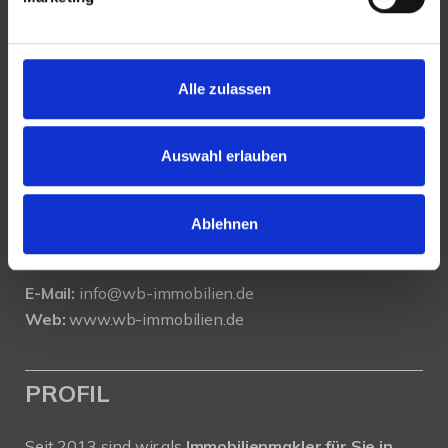
KONTAKT
Alle zulassen
WeserBergland Immobilien
Portastraße 36
Auswahl erlauben
32457 Porta Westfalica
Tel.:
0571 - 597 265 17
Ablehnen
Fax:
0571 - 870 490 05
E-Mail:
info@wb-immobilien.de
Web:
www.wb-immobilien.de
PROFIL
Seit 2013 sind wir als
Immobilienmakler für Sie in