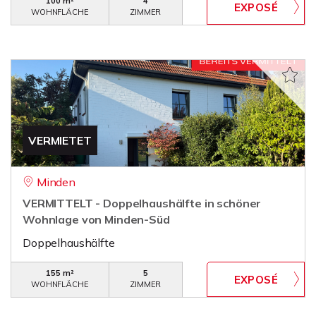
100 m²
4
WOHNFLÄCHE
ZIMMER
VERMIETET
Minden
VERMITTELT - Doppelhaushälfte in schöner
Wohnlage von Minden-Süd
Doppelhaushälfte
155 m²
5
WOHNFLÄCHE
ZIMMER