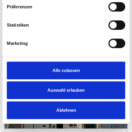
1.700,- €
VERMIETET
Präferenzen
Minden
Statistiken
Wundervolle Stadtvilla in zentraler Lage von
Minden
Marketing
Villa
180 m²
7
WOHNFLÄCHE
ZIMMER
Alle zulassen
Auswahl erlauben
Ablehnen
1.750,- €