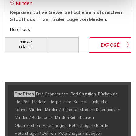
Minden
Repräsentative Gewerbefläche im historischen
Stadthaus, in zentraler Lage von Minden.
Bürohaus
338 m²
FLÄCHE
Bad Eilsen
Bad Oeynhausen
Bad Salzuflen
Bückeburg
Heeßen
Herford
Hespe
Hille
Kalletal
Lübbecke
Löhne
Minden
Minden / Bölhorst
Minden / Kutenhausen
Minden / Rodenbeck
Minden Kutenhausen
Obernkirchen
Petershagen
Petershagen / Bierde
Petershagen / Döhren
Petershagen / Eldagsen