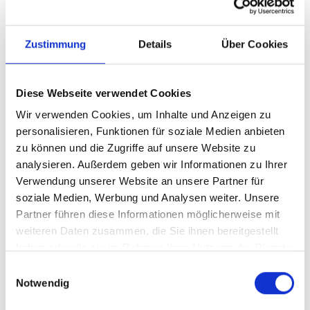
Zustimmung
Details
Über Cookies
835,- €
VERMIETET
Minden
Diese Webseite verwendet Cookies
Gut geschnittene 3-Zimmerwohnung mit Balkon,
Wir verwenden Cookies, um Inhalte und Anzeigen zu
im 1. Innenstadtring
personalisieren, Funktionen für soziale Medien anbieten
zu können und die Zugriffe auf unsere Website zu
Etagenwohnung
analysieren. Außerdem geben wir Informationen zu Ihrer
Verwendung unserer Website an unsere Partner für
85 m²
3
WOHNFLÄCHE
ZIMMER
soziale Medien, Werbung und Analysen weiter. Unsere
Partner führen diese Informationen möglicherweise mit
weiteren Daten zusammen, die Sie ihnen bereitgestellt
haben oder die sie im Rahmen Ihrer Nutzung der Dienste
gesammelt haben.
Einwilligungsauswahl
Notwendig