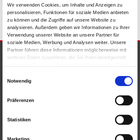
Bad Eilsen
Immobilie Bad Eilsen
Immobilien Bad Eilsen
Wir verwenden Cookies, um Inhalte und Anzeigen zu
Immobilienkauf Bad Eilsen
personalisieren, Funktionen für soziale Medien anbieten
zu können und die Zugriffe auf unsere Website zu
analysieren. Außerdem geben wir Informationen zu Ihrer
Verwendung unserer Website an unsere Partner für
soziale Medien, Werbung und Analysen weiter. Unsere
Partner führen diese Informationen möglicherweise mit
PARTNER & AUSZEICHNUNGEN
weiteren Daten zusammen, die Sie ihnen bereitgestellt
haben oder die sie im Rahmen Ihrer Nutzung der Dienste
gesammelt haben.
Einwilligungsauswahl
Notwendig
Präferenzen
Statistiken
Marketing