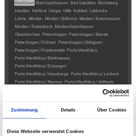
Bad Eilsen
Bad Oeynhausen
Bad Salzuflen
Bückeburg
Heeßen
Herford
Hespe
Hille
Kalletal
Lübbecke
Löhne
Minden
Minden / Bölhorst
Minden / Kutenhausen
Minden / Rodenbeck
Minden Kutenhausen
Obernkirchen
Petershagen
Petershagen / Bierde
Petershagen / Döhren
Petershagen / Eldagsen
Petershagen / Friedewalde
Porta Westfalica
Porta Westfalica / Barkhausen
Porta Westfalica / Eisbergen
Porta Westfalica / Hausberge
Porta Westfalica / Lerbeck
Porta Westfalica / Neesen
Porta Westfalica / Veltheim
Porta Westfalica / Vennebeck
Rahden
Rinteln
Vlotho
Eigentumswohnungen Bad Eilsen
Eigentumswohnung Bad
Zustimmung
Details
Über Cookies
Eilsen
Immo Bad Eilsen
Wohnungen Bad Eilsen
Wohnung
suche Bad Eilsen
Wohnungssuche Bad Eilsen
Wohnungsanzeigen Bad Eilsen
Wohnung Bad Eilsen
kaufen
Diese Webseite verwendet Cookies