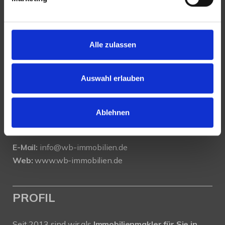
KONTAKT
Alle zulassen
WeserBergland Immobilien
Portastraße 36
Auswahl erlauben
32457 Porta Westfalica
Tel.:
0571 - 597 265 17
Ablehnen
Fax:
0571 - 870 490 05
E-Mail:
info@wb-immobilien.de
Web:
www.wb-immobilien.de
PROFIL
Seit 2013 sind wir als
Immobilienmakler für Sie in