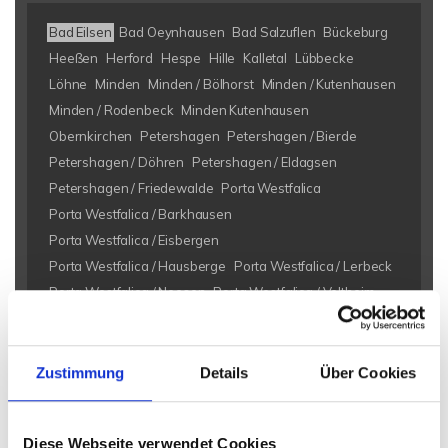
Bad Eilsen
Bad Oeynhausen
Bad Salzuflen
Bückeburg
Heeßen
Herford
Hespe
Hille
Kalletal
Lübbecke
Löhne
Minden
Minden / Bölhorst
Minden / Kutenhausen
Minden / Rodenbeck
Minden Kutenhausen
Obernkirchen
Petershagen
Petershagen / Bierde
Petershagen / Döhren
Petershagen / Eldagsen
Petershagen / Friedewalde
Porta Westfalica
Porta Westfalica / Barkhausen
Porta Westfalica / Eisbergen
Porta Westfalica / Hausberge
Porta Westfalica / Lerbeck
Porta Westfalica / Neesen
Porta Westfalica / Veltheim
Porta Westfalica / Vennebeck
Rahden
Rinteln
Vlotho
Eigentumswohnungen Bad Eilsen
Eigentumswohnung Bad
Zustimmung
Details
Über Cookies
Eilsen
Immo Bad Eilsen
Wohnungen Bad Eilsen
Wohnung
suche Bad Eilsen
Wohnungssuche Bad Eilsen
Diese Webseite verwendet Cookies