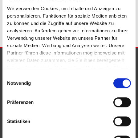
Wohnungsanzeigen Bad Eilsen
Wohnung Bad Eilsen
kaufen
Wir verwenden Cookies, um Inhalte und Anzeigen zu
Bad Eilsen
Immobilie Bad Eilsen
Immobilien Bad Eilsen
personalisieren, Funktionen für soziale Medien anbieten
Immobilienkauf Bad Eilsen
zu können und die Zugriffe auf unsere Website zu
analysieren. Außerdem geben wir Informationen zu Ihrer
Verwendung unserer Website an unsere Partner für
soziale Medien, Werbung und Analysen weiter. Unsere
Partner führen diese Informationen möglicherweise mit
PARTNER & AUSZEICHNUNGEN
weiteren Daten zusammen, die Sie ihnen bereitgestellt
haben oder die sie im Rahmen Ihrer Nutzung der Dienste
gesammelt haben.
Einwilligungsauswahl
Notwendig
Präferenzen
Statistiken