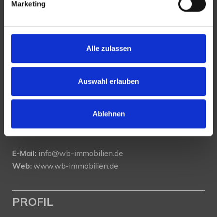
Marketing
KONTAKT
Alle zulassen
WeserBergland Immobilien
Portastraße 36
Auswahl erlauben
32457 Porta Westfalica
Ablehnen
Tel.:
0571 - 597 265 17
Fax:
0571 - 870 490 05
E-Mail:
info@wb-immobilien.de
Web:
www.wb-immobilien.de
PROFIL