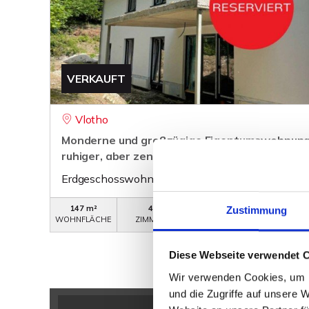
VERKAUFT
Vlotho
Monderne und großzügige Eigentumswohnunge
ruhiger, aber zentraler Lage!
Erdgeschosswohnung
147 m²
4
WB-243-EG
Zustimmung
WOHNFLÄCHE
ZIMMER
OBJEKTNUMMER
Diese Webseite verwendet 
Wir verwenden Cookies, um I
und die Zugriffe auf unsere 