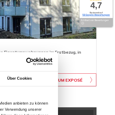
4,7
Basierend auf
56 Google-Bewertungen
Echtheit von Bewertungen
e Eigentumswohnungen im Erstbezug, in
Lage!
WB-243-OG
Über Cookies
ZUM EXPOSÉ
BJEKTNUMMER
 Medien anbieten zu können
hrer Verwendung unserer