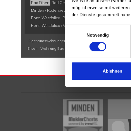
Website an unsere Partner fü
Bad Eilsen
Bad Oeynhausen
Bad Salzuflen
Bückeburg
möglicherweise mit weiteren
Minden / Rodenbeck
Minden Kutenhausen
Obernkirch
der Dienste gesammelt habe
Porta Westfalica
Porta Westfalica / Barkhausen
Porta W
Porta Westfalica / Veltheim
Porta Westfalica / Vennebec
Einwilligungsauswahl
Notwendig
Eigentumswohnungen Bad Eilsen
Eigentumswohnung Bad E
Eilsen
Wohnung Bad Eilsen
kaufen Bad Eilsen
Immobilie B
Ablehnen