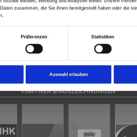
r soziale Medien, Werbung und Analysen weiter. Unsere Partner
Heeßen
Herford
Hespe
Hille
Kalletal
Lübbecke
Löhne
Minden
Minde
 Daten zusammen, die Sie ihnen bereitgestellt haben oder die s
en
Petershagen
Petershagen / Bierde
Petershagen / Döhren
Petershag
n.
estfalica / Eisbergen
Porta Westfalica / Hausberge
Porta Westfalica / Le
k
Rahden
Rinteln
Vlotho
Präferenzen
Statistiken
ilsen
Immo Bad Eilsen
Wohnungen Bad Eilsen
Wohnung suche Bad Eilsen
ad Eilsen
Immobilien Bad Eilsen
Immobilienkauf Bad Eilsen
Auswahl erlauben
PARTNER & AUSZEICHNUNGEN