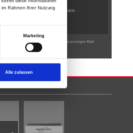
 führen diese Informationen
n / Bölhorst
Minden / Kutenhausen
ie im Rahmen Ihrer Nutzung
en / Eldagsen
Petershagen / Friedewalde
rbeck
Porta Westfalica / Neesen
Marketing
Wohnungssuche Bad Eilsen
Wohnungsanzeigen Bad
Alle zulassen