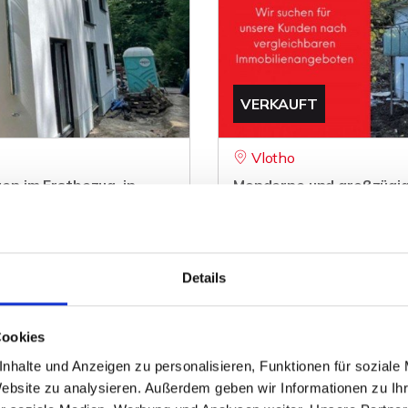
VERKAUFT
Vlotho
n im Erstbezug, in
Monderne und großzügig
ruhiger, aber zentraler 
Etagenwohnung
159 m²
4
Details
ZUM EXPOSÉ
WOHNFLÄCHE
ZIMMER
O
Cookies
nhalte und Anzeigen zu personalisieren, Funktionen für soziale
Website zu analysieren. Außerdem geben wir Informationen zu I