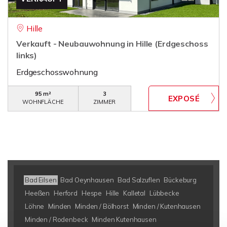
Hille
Verkauft - Neubauwohnung in Hille (Erdgeschoss
links)
Erdgeschosswohnung
95 m²
3
WOHNFLÄCHE
ZIMMER
Bad Eilsen
Bad Oeynhausen
Bad Salzuflen
Bückeburg
Heeßen
Herford
Hespe
Hille
Kalletal
Lübbecke
Löhne
Minden
Minden / Bölhorst
Minden / Kutenhausen
Minden / Rodenbeck
Minden Kutenhausen