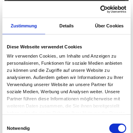
Obernkirchen
Petershagen
Petershagen / Bierde
Petershagen / Döhren
Petershagen / Eldagsen
Petershagen / Friedewalde
Porta Westfalica
Zustimmung
Details
Über Cookies
Porta Westfalica / Barkhausen
Porta Westfalica / Eisbergen
Porta Westfalica / Hausberge
Porta Westfalica / Lerbeck
Diese Webseite verwendet Cookies
Porta Westfalica / Neesen
Porta Westfalica / Veltheim
Wir verwenden Cookies, um Inhalte und Anzeigen zu
Porta Westfalica / Vennebeck
Rahden
Rinteln
Vlotho
personalisieren, Funktionen für soziale Medien anbieten
zu können und die Zugriffe auf unsere Website zu
Eigentumswohnungen Bad Eilsen
Eigentumswohnung Bad
analysieren. Außerdem geben wir Informationen zu Ihrer
Eilsen
Immo Bad Eilsen
Wohnungen Bad Eilsen
Wohnung
Verwendung unserer Website an unsere Partner für
suche Bad Eilsen
Wohnungssuche Bad Eilsen
soziale Medien, Werbung und Analysen weiter. Unsere
Wohnungsanzeigen Bad Eilsen
Wohnung Bad Eilsen
kaufen
Partner führen diese Informationen möglicherweise mit
Bad Eilsen
Immobilie Bad Eilsen
Immobilien Bad Eilsen
weiteren Daten zusammen, die Sie ihnen bereitgestellt
Immobilienkauf Bad Eilsen
haben oder die sie im Rahmen Ihrer Nutzung der Dienste
gesammelt haben.
Einwilligungsauswahl
Notwendig