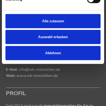
KONTAKT
Alle zulassen
WeserBergland Immobilien
Portastraße 36
Auswahl erlauben
32457 Porta Westfalica
Tel.:
0571 - 597 265 17
Ablehnen
Fax:
0571 - 870 490 05
E-Mail:
info@wb-immobilien.de
Web:
www.wb-immobilien.de
PROFIL
Seit 2013 sind wir als
Immobilienmakler für Sie in