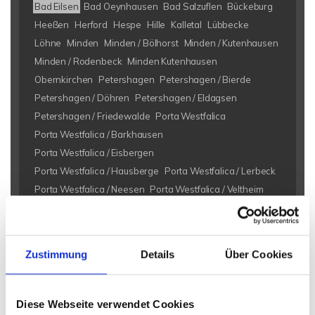
Bad Eilsen
Bad Oeynhausen
Bad Salzuflen
Bückeburg
Heeßen
Herford
Hespe
Hille
Kalletal
Lübbecke
Löhne
Minden
Minden / Bölhorst
Minden / Kutenhausen
Minden / Rodenbeck
Minden Kutenhausen
Obernkirchen
Petershagen
Petershagen / Bierde
Petershagen / Döhren
Petershagen / Eldagsen
Petershagen / Friedewalde
Porta Westfalica
Porta Westfalica / Barkhausen
Porta Westfalica / Eisbergen
Porta Westfalica / Hausberge
Porta Westfalica / Lerbeck
Porta Westfalica / Neesen
Porta Westfalica / Veltheim
Porta Westfalica / Vennebeck
Rahden
Rinteln
Vlotho
Eigentumswohnungen Bad Eilsen
Eigentumswohnung Bad
Zustimmung
Details
Über Cookies
Eilsen
Immo Bad Eilsen
Wohnungen Bad Eilsen
Wohnung
suche Bad Eilsen
Wohnungssuche Bad Eilsen
Wohnungsanzeigen Bad Eilsen
Wohnung Bad Eilsen
kaufen
Diese Webseite verwendet Cookies