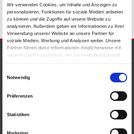
Bad Eilsen
Immobilie Bad Eilsen
Immobilien Bad Eilsen
Wir verwenden Cookies, um Inhalte und Anzeigen zu
Immobilienkauf Bad Eilsen
personalisieren, Funktionen für soziale Medien anbieten
zu können und die Zugriffe auf unsere Website zu
analysieren. Außerdem geben wir Informationen zu Ihrer
Verwendung unserer Website an unsere Partner für
soziale Medien, Werbung und Analysen weiter. Unsere
Partner führen diese Informationen möglicherweise mit
PARTNER & AUSZEICHNUNGEN
weiteren Daten zusammen, die Sie ihnen bereitgestellt
haben oder die sie im Rahmen Ihrer Nutzung der Dienste
gesammelt haben.
Einwilligungsauswahl
Notwendig
Präferenzen
Statistiken
Marketing