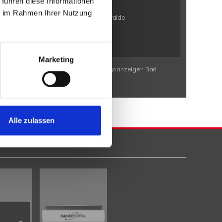
 führen diese Informationen
n / Bölhorst
Minden / Kutenhausen
ie im Rahmen Ihrer Nutzung
en / Eldagsen
Petershagen / Friedewalde
rbeck
Porta Westfalica / Neesen
Marketing
Wohnungssuche Bad Eilsen
Wohnungsanzeigen Bad
Alle zulassen