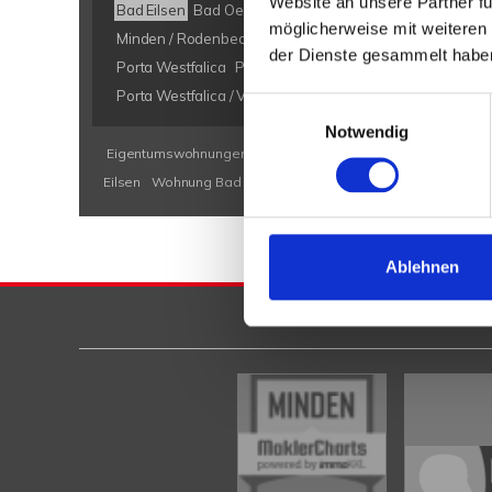
Website an unsere Partner fü
Bad Eilsen
Bad Oeynhausen
Bad Salzuflen
Bückeburg
möglicherweise mit weiteren
Minden / Rodenbeck
Minden Kutenhausen
Obernkirch
der Dienste gesammelt habe
Porta Westfalica
Porta Westfalica / Barkhausen
Porta W
Porta Westfalica / Veltheim
Porta Westfalica / Vennebec
Einwilligungsauswahl
Notwendig
Eigentumswohnungen Bad Eilsen
Eigentumswohnung Bad E
Eilsen
Wohnung Bad Eilsen
kaufen Bad Eilsen
Immobilie B
Ablehnen