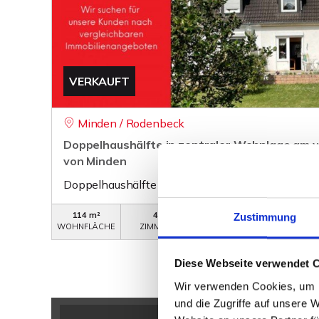
VERKAUFT
Minden / Rodenbeck
Doppelhaushälfte in zentraler Wohnlage am 
von Minden
Doppelhaushälfte
114 m²
4
WB-295
Zustimmung
WOHNFLÄCHE
ZIMMER
OBJEKTNUMMER
Diese Webseite verwendet 
Wir verwenden Cookies, um I
und die Zugriffe auf unsere 