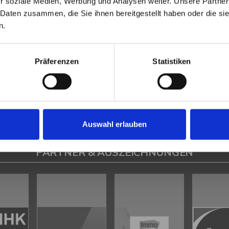
r soziale Medien, Werbung und Analysen weiter. Unsere Partner
Heeßen
Herford
Hespe
Hille
Kalletal
Lübbecke
Löhne
Minden
Minde
 Daten zusammen, die Sie ihnen bereitgestellt haben oder die s
en
Petershagen
Petershagen / Bierde
Petershagen / Döhren
Petershag
n.
estfalica / Eisbergen
Porta Westfalica / Hausberge
Porta Westfalica / Le
k
Rahden
Rinteln
Vlotho
Präferenzen
Statistiken
ilsen
Immo Bad Eilsen
Wohnungen Bad Eilsen
Wohnung suche Bad Eilsen
ad Eilsen
Immobilien Bad Eilsen
Immobilienkauf Bad Eilsen
Auswahl erlauben
PARTNER & AUSZEICHNUNGEN