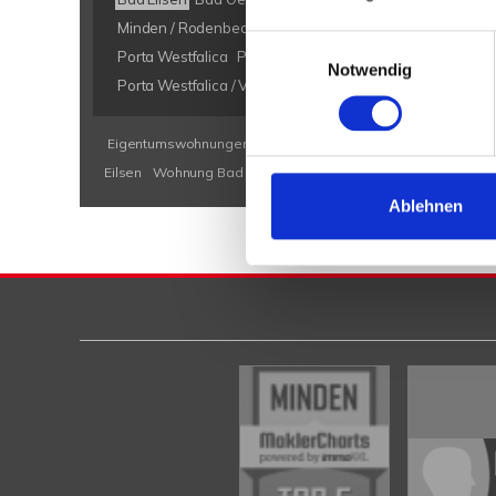
Minden / Rodenbeck
Minden Kutenhausen
Obernkirch
Einwilligungsauswahl
Porta Westfalica
Porta Westfalica / Barkhausen
Porta W
Notwendig
Porta Westfalica / Veltheim
Porta Westfalica / Vennebec
Eigentumswohnungen Bad Eilsen
Eigentumswohnung Bad E
Eilsen
Wohnung Bad Eilsen
kaufen Bad Eilsen
Immobilie B
Ablehnen