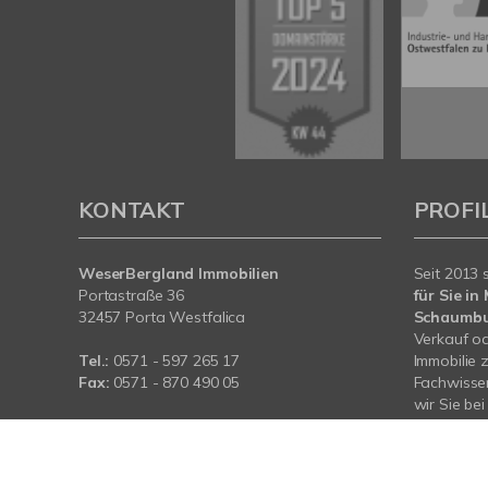
KONTAKT
PROFI
WeserBergland Immobilien
Seit 2013 
Portastraße 36
für Sie i
32457 Porta Westfalica
Schaumb
Verkauf od
Tel.:
0571 - 597 265 17
Immobilie 
Fax:
0571 - 870 490 05
Fachwissen
wir Sie be
E-Mail:
info@wb-immobilien.de
Immobilie.
Web:
www.wb-immobilien.de
für Sie da