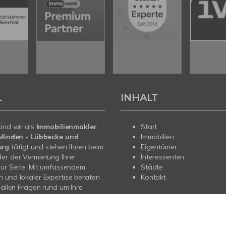
L
INHALT
sind wir als
Immobilienmakler
Start
n Minden - Lübbecke und
Immobilien
urg
tätigt und stehen Ihnen beim
Eigentümer
er der Vermietung Ihrer
Interessenten
zur Seite. Mit umfassendem
Städte
 und lokaler Expertise beraten
Kontakt
i allen Fragen rund um Ihre
Sprechen Sie uns an - wir sind
.