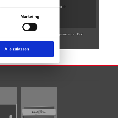
en / Eldagsen
Petershagen / Friedewalde
rbeck
Porta Westfalica / Neesen
Marketing
Wohnungssuche Bad Eilsen
Wohnungsanzeigen Bad
Alle zulassen