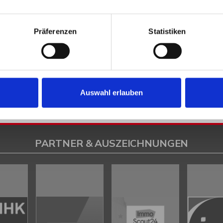
en
Petershagen
Petershagen / Bierde
Petershagen / Döhren
Petershag
estfalica / Eisbergen
Porta Westfalica / Hausberge
Porta Westfalica / Le
Präferenzen
Statistiken
k
Rahden
Rinteln
Vlotho
ilsen
Immo Bad Eilsen
Wohnungen Bad Eilsen
Wohnung suche Bad Eilsen
ad Eilsen
Immobilien Bad Eilsen
Immobilienkauf Bad Eilsen
Auswahl erlauben
PARTNER & AUSZEICHNUNGEN