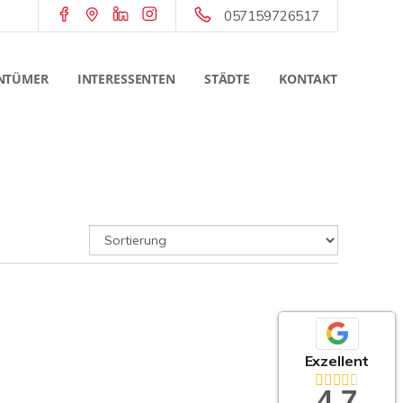
057159726517
NTÜMER
INTERESSENTEN
STÄDTE
KONTAKT
Exzellent
4,7