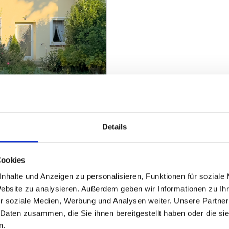
Details
ZUM EXPOSÉ
Cookies
nhalte und Anzeigen zu personalisieren, Funktionen für soziale
Website zu analysieren. Außerdem geben wir Informationen zu I
r soziale Medien, Werbung und Analysen weiter. Unsere Partner
 Daten zusammen, die Sie ihnen bereitgestellt haben oder die s
n.
Heeßen
Herford
Hespe
Hille
Kalletal
Lübbecke
Löhne
Minden
Minde