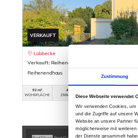
VERKAUFT
Lübbecke
Verkauft: Reihenendhaus in zentraler Lage
Reihenendhaus
Zustimmung
92 m²
4
WB-545
WOHNFLÄCHE
ZIMMER
OBJEKTNUMMER
Diese Webseite verwendet 
Wir verwenden Cookies, um I
und die Zugriffe auf unsere 
Website an unsere Partner fü
möglicherweise mit weiteren
der Dienste gesammelt habe
Bad Eilsen
Bad Oeynhausen
Bad Salzuflen
Bückeburg