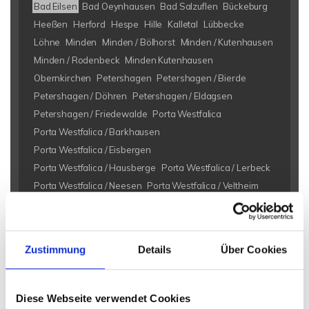
Bad Eilsen
Bad Oeynhausen
Bad Salzuflen
Bückeburg
Heeßen
Herford
Hespe
Hille
Kalletal
Lübbecke
Löhne
Minden
Minden / Bölhorst
Minden / Kutenhausen
Minden / Rodenbeck
Minden Kutenhausen
Obernkirchen
Petershagen
Petershagen / Bierde
Petershagen / Döhren
Petershagen / Eldagsen
Petershagen / Friedewalde
Porta Westfalica
Porta Westfalica / Barkhausen
Porta Westfalica / Eisbergen
Porta Westfalica / Hausberge
Porta Westfalica / Lerbeck
Porta Westfalica / Neesen
Porta Westfalica / Veltheim
Porta Westfalica / Vennebeck
Rahden
Rinteln
Vlotho
Eigentumswohnungen Bad Eilsen
Eigentumswohnung Bad
Zustimmung
Details
Über Cookies
Eilsen
Immo Bad Eilsen
Wohnungen Bad Eilsen
Wohnung
suche Bad Eilsen
Wohnungssuche Bad Eilsen
Wohnungsanzeigen Bad Eilsen
Wohnung Bad Eilsen
kaufen
Diese Webseite verwendet Cookies