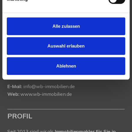
KONTAKT
Alle zulassen
WeserBergland Immobilien
Portastraße 36
Auswahl erlauben
32457 Porta Westfalica
Tel.:
0571 - 597 265 17
Ablehnen
Fax:
0571 - 870 490 05
E-Mail:
info@wb-immobilien.de
Web:
www.wb-immobilien.de
PROFIL
Seit 2013 sind wir als
Immobilienmakler für Sie in