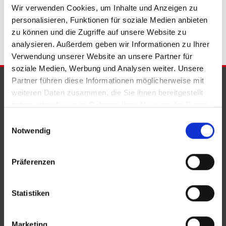
Bad Eilsen
Immobilie Bad Eilsen
Immobilien Bad Eilsen
Wir verwenden Cookies, um Inhalte und Anzeigen zu
Immobilienkauf Bad Eilsen
personalisieren, Funktionen für soziale Medien anbieten
zu können und die Zugriffe auf unsere Website zu
analysieren. Außerdem geben wir Informationen zu Ihrer
Verwendung unserer Website an unsere Partner für
soziale Medien, Werbung und Analysen weiter. Unsere
Partner führen diese Informationen möglicherweise mit
PARTNER & AUSZEICHNUNGEN
weiteren Daten zusammen, die Sie ihnen bereitgestellt
haben oder die sie im Rahmen Ihrer Nutzung der Dienste
gesammelt haben.
Einwilligungsauswahl
Notwendig
Präferenzen
Statistiken
Marketing