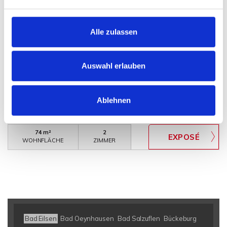
Alle zulassen
198.000,- €
Auswahl erlauben
Porta Westfalica
Äußerst gepflegte Eigentumswohnung für
Kapitalanleger
Ablehnen
Etagenwohnung
74 m²
2
WOHNFLÄCHE
ZIMMER
Bad Eilsen
Bad Oeynhausen
Bad Salzuflen
Bückeburg