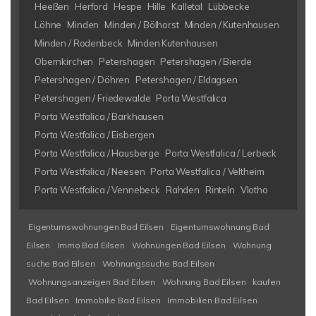
Heeßen
Herford
Hespe
Hille
Kalletal
Lübbecke
Löhne
Minden
Minden / Bölhorst
Minden / Kutenhausen
Minden / Rodenbeck
Minden Kutenhausen
Obernkirchen
Petershagen
Petershagen / Bierde
Petershagen / Döhren
Petershagen / Eldagsen
Petershagen / Friedewalde
Porta Westfalica
Porta Westfalica / Barkhausen
Porta Westfalica / Eisbergen
Porta Westfalica / Hausberge
Porta Westfalica / Lerbeck
Porta Westfalica / Neesen
Porta Westfalica / Veltheim
Porta Westfalica / Vennebeck
Rahden
Rinteln
Vlotho
Eigentumswohnungen Bad Eilsen
Eigentumswohnung Bad
Eilsen
Immo Bad Eilsen
Wohnungen Bad Eilsen
Wohnung
suche Bad Eilsen
Wohnungssuche Bad Eilsen
Wohnungsanzeigen Bad Eilsen
Wohnung Bad Eilsen
kaufen
Bad Eilsen
Immobilie Bad Eilsen
Immobilien Bad Eilsen