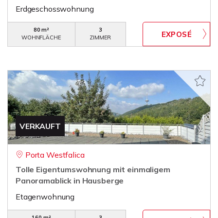
Erdgeschosswohnung
80 m²
3
WOHNFLÄCHE
ZIMMER
VERKAUFT
Porta Westfalica
Tolle Eigentumswohnung mit einmaligem
Panoramablick in Hausberge
Etagenwohnung
160 m²
3