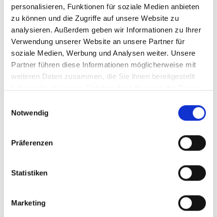
personalisieren, Funktionen für soziale Medien anbieten
zu können und die Zugriffe auf unsere Website zu
analysieren. Außerdem geben wir Informationen zu Ihrer
Verwendung unserer Website an unsere Partner für
soziale Medien, Werbung und Analysen weiter. Unsere
440,- €
VERMIETET
Partner führen diese Informationen möglicherweise mit
weiteren Daten zusammen, die Sie ihnen bereitgestellt
haben oder die sie im Rahmen Ihrer Nutzung der Dienste
Porta Westfalica
gesammelt haben.
Einwilligungsauswahl
2-Zimmer-Wohnung in zentraler Lage von P.W.-
Notwendig
Hausberge
Etagenwohnung
Präferenzen
51 m²
2
WOHNFLÄCHE
ZIMMER
Statistiken
Marketing