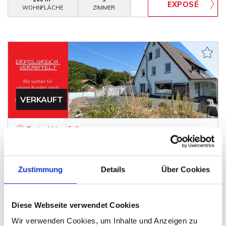
WOHNFLÄCHE
ZIMMER
VERKAUFT
Porta Westfalica
Tolle Eigentumswohnung mit einmaligem
Panoramablick in Hausberge
Zustimmung
Details
Über Cookies
Etagenwohnung
160 m²
3
WOHNFLÄCHE
ZIMMER
Diese Webseite verwendet Cookies
Wir verwenden Cookies, um Inhalte und Anzeigen zu