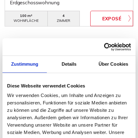
Erdgeschosswohnung
100 m²
4
WOHNFLÄCHE
ZIMMER
Zustimmung
Details
Über Cookies
VERMIETET
Diese Webseite verwendet Cookies
Minden
Wir verwenden Cookies, um Inhalte und Anzeigen zu
personalisieren, Funktionen für soziale Medien anbieten
Bereits vermittelt - Penthouse am Glacis
zu können und die Zugriffe auf unsere Website zu
Penthousewohnung
analysieren. Außerdem geben wir Informationen zu Ihrer
Verwendung unserer Website an unsere Partner für
132 m²
4
soziale Medien, Werbung und Analysen weiter. Unsere
WOHNFLÄCHE
ZIMMER