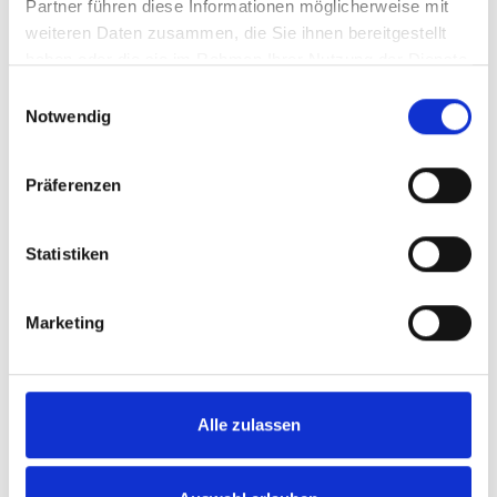
Partner führen diese Informationen möglicherweise mit
weiteren Daten zusammen, die Sie ihnen bereitgestellt
haben oder die sie im Rahmen Ihrer Nutzung der Dienste
gesammelt haben.
Einwilligungsauswahl
Notwendig
Bad Eilsen
Bad Oeynhausen
Bad Salzuflen
Bückeburg
Präferenzen
Heeßen
Herford
Hespe
Hille
Kalletal
Lübbecke
Löhne
Minden
Minden / Bölhorst
Minden / Kutenhausen
Minden / Rodenbeck
Minden Kutenhausen
Statistiken
Obernkirchen
Petershagen
Petershagen / Bierde
Petershagen / Döhren
Petershagen / Eldagsen
Marketing
Petershagen / Friedewalde
Porta Westfalica
Porta Westfalica / Barkhausen
Porta Westfalica / Eisbergen
Alle zulassen
Porta Westfalica / Hausberge
Porta Westfalica / Lerbeck
Porta Westfalica / Neesen
Porta Westfalica / Veltheim
Porta Westfalica / Vennebeck
Rahden
Rinteln
Vlotho