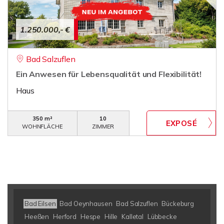
1.250.000,- €
Bad Salzuflen
Ein Anwesen für Lebensqualität und Flexibilität!
Haus
350 m²
10
WOHNFLÄCHE
ZIMMER
Bad Eilsen
Bad Oeynhausen
Bad Salzuflen
Bückeburg
Heeßen
Herford
Hespe
Hille
Kalletal
Lübbecke