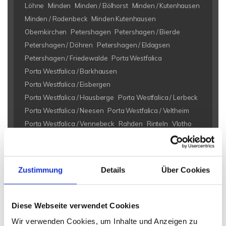
Löhne
Minden
Minden / Bölhorst
Minden / Kutenhausen
Minden / Rodenbeck
Minden Kutenhausen
Obernkirchen
Petershagen
Petershagen / Bierde
Petershagen / Döhren
Petershagen / Eldagsen
Petershagen / Friedewalde
Porta Westfalica
Porta Westfalica / Barkhausen
Porta Westfalica / Eisbergen
Porta Westfalica / Hausberge
Porta Westfalica / Lerbeck
Porta Westfalica / Neesen
Porta Westfalica / Veltheim
Porta Westfalica / Vennebeck
Rahden
Rinteln
Vlotho
Eigentumswohnungen Bad Eilsen
Eigentumswohnung Bad
Eilsen
Immo Bad Eilsen
Wohnungen Bad Eilsen
Wohnung
Zustimmung
Details
Über Cookies
suche Bad Eilsen
Wohnungssuche Bad Eilsen
Wohnungsanzeigen Bad Eilsen
Wohnung Bad Eilsen
kaufen
Bad Eilsen
Immobilie Bad Eilsen
Immobilien Bad Eilsen
Diese Webseite verwendet Cookies
Immobilienkauf Bad Eilsen
Wir verwenden Cookies, um Inhalte und Anzeigen zu