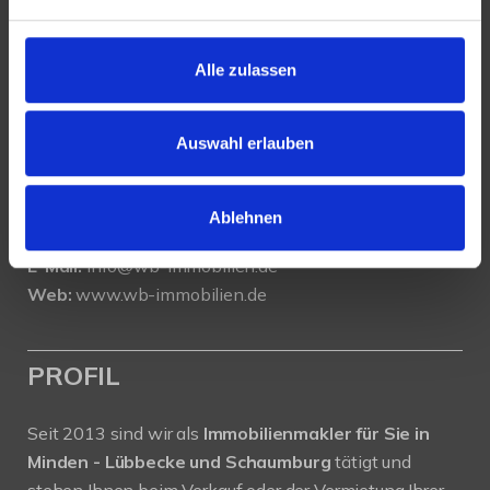
KONTAKT
WeserBergland Immobilien
Alle zulassen
Portastraße 36
32457 Porta Westfalica
Auswahl erlauben
Tel.:
0571 - 597 265 17
Fax:
0571 - 870 490 05
Ablehnen
E-Mail:
info@wb-immobilien.de
Web:
www.wb-immobilien.de
PROFIL
Seit 2013 sind wir als
Immobilienmakler für Sie in
Minden - Lübbecke und Schaumburg
tätigt und
stehen Ihnen beim Verkauf oder der Vermietung Ihrer