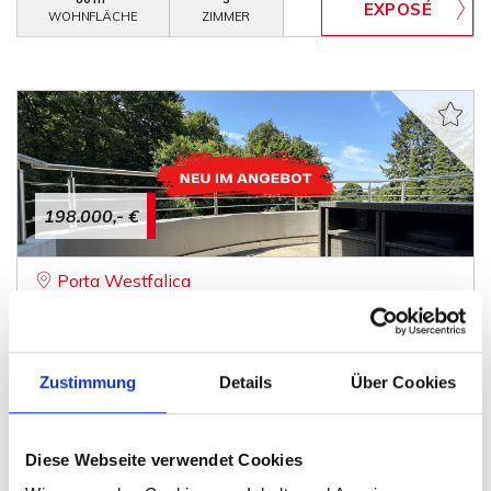
WOHNFLÄCHE
ZIMMER
198.000,- €
Porta Westfalica
Äußerst gepflegte Eigentumswohnung für
Kapitalanleger
Etagenwohnung
Zustimmung
Details
Über Cookies
74 m²
2
WOHNFLÄCHE
ZIMMER
Diese Webseite verwendet Cookies