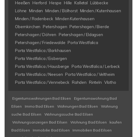
Heeßen
Herford
Hespe
Hille
Kalletal
Lübbecke
Löhne
Minden
Minden / Bölhorst
Minden / Kutenhausen
Minden / Rodenbeck
Minden Kutenhausen
Obernkirchen
Petershagen
Petershagen / Bierde
Petershagen / Döhren
Petershagen / Eldagsen
Petershagen / Friedewalde
Porta Westfalica
Porta Westfalica / Barkhausen
Porta Westfalica / Eisbergen
Porta Westfalica / Hausberge
Porta Westfalica / Lerbeck
Porta Westfalica / Neesen
Porta Westfalica / Veltheim
Porta Westfalica / Vennebeck
Rahden
Rinteln
Vlotho
Eigentumswohnungen Bad Eilsen
Eigentumswohnung Bad
Eilsen
Immo Bad Eilsen
Wohnungen Bad Eilsen
Wohnung
suche Bad Eilsen
Wohnungssuche Bad Eilsen
Wohnungsanzeigen Bad Eilsen
Wohnung Bad Eilsen
kaufen
Bad Eilsen
Immobilie Bad Eilsen
Immobilien Bad Eilsen