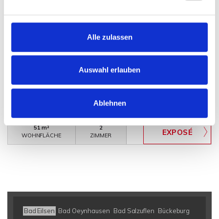
440,- €
VERMIETET
Alle zulassen
Porta Westfalica
Auswahl erlauben
2-Zimmer-Wohnung in zentraler Lage von P.W.-
Hausberge
Ablehnen
Etagenwohnung
51 m²
2
WOHNFLÄCHE
ZIMMER
Bad Eilsen
Bad Oeynhausen
Bad Salzuflen
Bückeburg