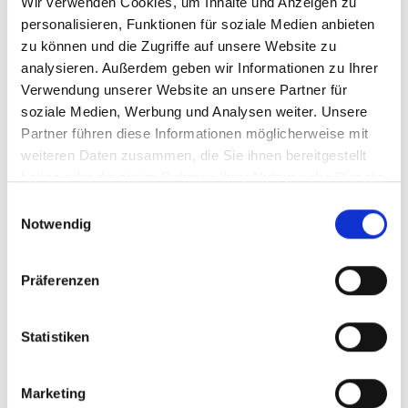
Wir verwenden Cookies, um Inhalte und Anzeigen zu
personalisieren, Funktionen für soziale Medien anbieten
zu können und die Zugriffe auf unsere Website zu
analysieren. Außerdem geben wir Informationen zu Ihrer
Verwendung unserer Website an unsere Partner für
soziale Medien, Werbung und Analysen weiter. Unsere
145.000,- €
Partner führen diese Informationen möglicherweise mit
weiteren Daten zusammen, die Sie ihnen bereitgestellt
Porta Westfalica
haben oder die sie im Rahmen Ihrer Nutzung der Dienste
gesammelt haben.
Kleine Eigentumswohnung für Investoren oder
Einwilligungsauswahl
Notwendig
Selbstnutzer
Wohnung
Präferenzen
52 m²
2
WOHNFLÄCHE
ZIMMER
Statistiken
Marketing