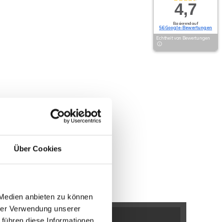
4,7
Basierend auf
56 Google-Bewertungen
Echtheit von Bewertungen
Über Cookies
 Medien anbieten zu können
hrer Verwendung unserer
 führen diese Informationen
n / Bölhorst
Minden / Kutenhausen