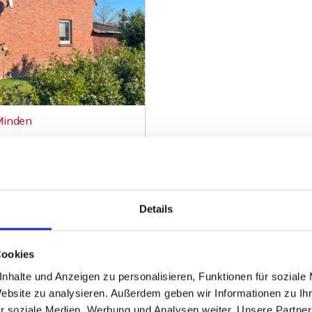
Minden
dlicher Lage von Minden.
Details
ZUM EXPOSÉ
Cookies
nhalte und Anzeigen zu personalisieren, Funktionen für soziale
Website zu analysieren. Außerdem geben wir Informationen zu I
r soziale Medien, Werbung und Analysen weiter. Unsere Partner
Heeßen
Herford
Hespe
Hille
Kalletal
Lübbecke
Löhne
Minden
Minde