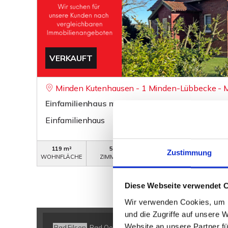
VERKAUFT
Minden Kutenhausen - 1 Minden-Lübbecke - 
Einfamilienhaus mit großem Grundstück, in län
Einfamilienhaus
119 m²
5
WB-338
Zustimmung
WOHNFLÄCHE
ZIMMER
OBJEKTNUMMER
Diese Webseite verwendet 
Wir verwenden Cookies, um I
und die Zugriffe auf unsere 
Website an unsere Partner fü
Bad Eilsen
Bad Oeynhausen
Bad Salzuflen
Bückeburg