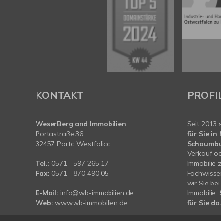
KONTAKT
PROFI
WeserBergland Immobilien
Seit 2013 
Portastraße 36
für Sie i
32457 Porta Westfalica
Schaumb
Verkauf od
Tel.:
0571 - 597 265 17
Immobilie 
Fax:
0571 - 870 490 05
Fachwissen
wir Sie be
E-Mail:
info@wb-immobilien.de
Immobilie.
Web:
www.wb-immobilien.de
für Sie da