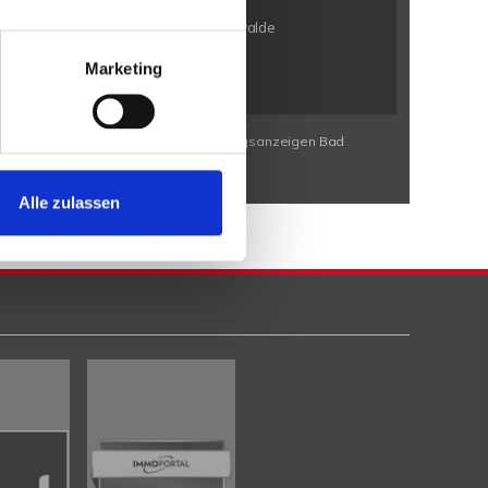
en / Eldagsen
Petershagen / Friedewalde
rbeck
Porta Westfalica / Neesen
Marketing
Wohnungssuche Bad Eilsen
Wohnungsanzeigen Bad
Alle zulassen