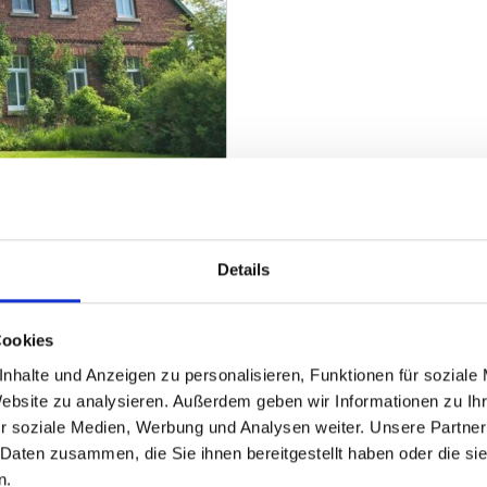
 Familie
Details
ZUM EXPOSÉ
Cookies
nhalte und Anzeigen zu personalisieren, Funktionen für soziale
Website zu analysieren. Außerdem geben wir Informationen zu I
r soziale Medien, Werbung und Analysen weiter. Unsere Partner
 Daten zusammen, die Sie ihnen bereitgestellt haben oder die s
n.
Heeßen
Herford
Hespe
Hille
Kalletal
Lübbecke
Löhne
Minden
Minde