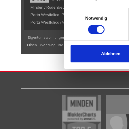
Minden / Rodenbeck
Minden Kutenhausen
Obernkirch
Einwilligungsauswahl
Porta Westfalica
Porta Westfalica / Barkhausen
Porta W
Notwendig
Porta Westfalica / Veltheim
Porta Westfalica / Vennebec
Eigentumswohnungen Bad Eilsen
Eigentumswohnung Bad E
Eilsen
Wohnung Bad Eilsen
kaufen Bad Eilsen
Immobilie B
Ablehnen