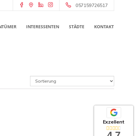
057159726517
NTÜMER
INTERESSENTEN
STÄDTE
KONTAKT
Exzellent
4,7