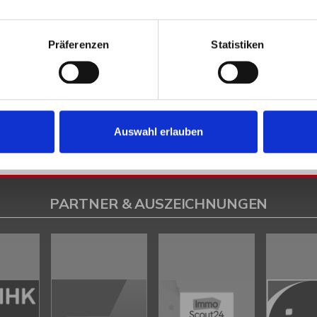
en
Petershagen
Petershagen / Bierde
Petershagen / Döhren
Petershag
estfalica / Eisbergen
Porta Westfalica / Hausberge
Porta Westfalica / Le
Präferenzen
Statistiken
k
Rahden
Rinteln
Vlotho
ilsen
Immo Bad Eilsen
Wohnungen Bad Eilsen
Wohnung suche Bad Eilsen
ad Eilsen
Immobilien Bad Eilsen
Immobilienkauf Bad Eilsen
Auswahl erlauben
PARTNER & AUSZEICHNUNGEN