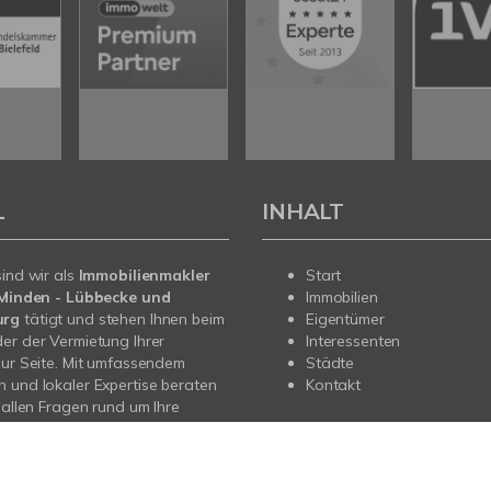
L
INHALT
sind wir als
Immobilienmakler
Start
n Minden - Lübbecke und
Immobilien
urg
tätigt und stehen Ihnen beim
Eigentümer
er der Vermietung Ihrer
Interessenten
zur Seite. Mit umfassendem
Städte
 und lokaler Expertise beraten
Kontakt
i allen Fragen rund um Ihre
Sprechen Sie uns an - wir sind
.