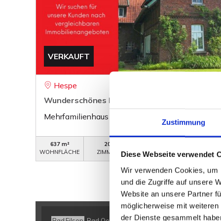
VERKAUFT
Hespe
Wunderschönes Fachwerkhaus für die stilvolle
Mehrfamilienhaus
Zustimmung
637 m²
20
WB-226
WOHNFLÄCHE
ZIMMER
OBJEKTNUMMER
Diese Webseite verwendet 
Wir verwenden Cookies, um I
und die Zugriffe auf unsere 
Website an unsere Partner fü
möglicherweise mit weiteren
der Dienste gesammelt habe
Bad Eilsen
Bad Oeynhausen
Bad Salzuflen
Bückeburg