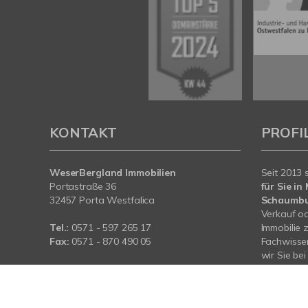
KONTAKT
PROFI
WeserBergland Immobilien
Seit 2013 
Portastraße 36
für Sie i
32457 Porta Westfalica
Schaumb
Verkauf od
Tel.:
0571 - 597 265 17
Immobilie 
Fax:
0571 - 870 490 05
Fachwissen
wir Sie be
E-Mail:
info@wb-immobilien.de
Immobilie.
Web:
www.wb-immobilien.de
für Sie da