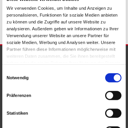
Wohnungsanzeigen Bad Eilsen
Wohnung Bad Eilsen
kaufen
Wir verwenden Cookies, um Inhalte und Anzeigen zu
Bad Eilsen
Immobilie Bad Eilsen
Immobilien Bad Eilsen
personalisieren, Funktionen für soziale Medien anbieten
Immobilienkauf Bad Eilsen
zu können und die Zugriffe auf unsere Website zu
analysieren. Außerdem geben wir Informationen zu Ihrer
Verwendung unserer Website an unsere Partner für
soziale Medien, Werbung und Analysen weiter. Unsere
Partner führen diese Informationen möglicherweise mit
PARTNER & AUSZEICHNUNGEN
weiteren Daten zusammen, die Sie ihnen bereitgestellt
haben oder die sie im Rahmen Ihrer Nutzung der Dienste
gesammelt haben.
Einwilligungsauswahl
Notwendig
Präferenzen
Statistiken