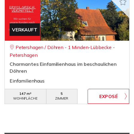
VERKAUFT
Petershagen / Döhren - 1 Minden-Lübbecke -
Petershagen
Charmantes Einfamilienhaus im beschaulichen
Döhren
Einfamilienhaus
147 m²
5
WOHNFLÄCHE
ZIMMER