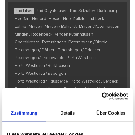
Bad Eilsen
Bad Oeynhausen
Bad Salzuflen
Bückeburg
Heeßen
Herford
Hespe
Hille
Kalletal
Lübbecke
Löhne
Minden
Minden / Bölhorst
Minden / Kutenhausen
Minden / Rodenbeck
Minden Kutenhausen
Obernkirchen
Petershagen
Petershagen / Bierde
Petershagen / Döhren
Petershagen / Eldagsen
Petershagen / Friedewalde
Porta Westfalica
Porta Westfalica / Barkhausen
Porta Westfalica / Eisbergen
Porta Westfalica / Hausberge
Porta Westfalica / Lerbeck
Porta Westfalica / Neesen
Porta Westfalica / Veltheim
Porta Westfalica / Vennebeck
Rahden
Rinteln
Vlotho
Zustimmung
Details
Über Cookies
Eigentumswohnungen Bad Eilsen
Eigentumswohnung Bad
Eilsen
Immo Bad Eilsen
Wohnungen Bad Eilsen
Wohnung
suche Bad Eilsen
Wohnungssuche Bad Eilsen
Diese Webseite verwendet Cookies