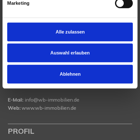
Marketing
KONTAKT
Alle zulassen
WeserBergland Immobilien
Portastraße 36
Auswahl erlauben
32457 Porta Westfalica
Ablehnen
Tel.:
0571 - 597 265 17
Fax:
0571 - 870 490 05
E-Mail:
info@wb-immobilien.de
Web:
www.wb-immobilien.de
PROFIL