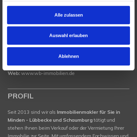
WeserBergland Immobilien
Alle zulassen
Portastraße 36
32457 Porta Westfalica
Auswahl erlauben
Tel.:
0571 - 597 265 17
Fax:
0571 - 870 490 05
Ablehnen
E-Mail:
info@wb-immobilien.de
Web:
www.wb-immobilien.de
PROFIL
Seit 2013 sind wir als
Immobilienmakler für Sie in
Minden - Lübbecke und Schaumburg
tätigt und
stehen Ihnen beim Verkauf oder der Vermietung Ihrer
Immobilie zur Seite. Mit umfassendem Fachwissen und