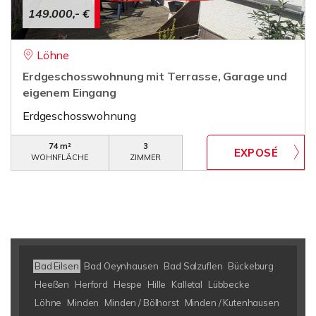
149.000,- €
Löhne
Erdgeschosswohnung mit Terrasse, Garage und
eigenem Eingang
Erdgeschosswohnung
74 m²
3
WOHNFLÄCHE
ZIMMER
Bad Eilsen
Bad Oeynhausen
Bad Salzuflen
Bückeburg
Heeßen
Herford
Hespe
Hille
Kalletal
Lübbecke
Löhne
Minden
Minden / Bölhorst
Minden / Kutenhausen