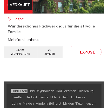
VERKAUFT
Hespe
Wunderschönes Fachwerkhaus für die stilvolle
Familie
Mehrfamilienhaus
637 m²
20
WOHNFLÄCHE
ZIMMER
Bad Eilsen
Bad Oeynhausen
Bad Salzuflen
Bückeburg
Heeßen
Herford
Hespe
Hille
Kalletal
Lübbecke
Löhne
Minden
Minden / Bölhorst
Minden / Kutenhausen