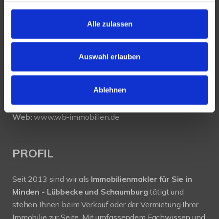
WeserBergland Immobilien
Alle zulassen
Portastraße 36
32457 Porta Westfalica
Auswahl erlauben
Tel.:
0571 - 597 265 17
Fax:
0571 - 870 490 05
Ablehnen
E-Mail:
info@wb-immobilien.de
Web:
www.wb-immobilien.de
PROFIL
Seit 2013 sind wir als
Immobilienmakler für Sie in
Minden - Lübbecke und Schaumburg
tätigt und
stehen Ihnen beim Verkauf oder der Vermietung Ihrer
Immobilie zur Seite. Mit umfassendem Fachwissen und