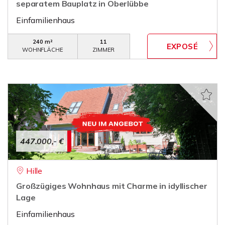
separatem Bauplatz in Oberlübbe
Einfamilienhaus
240 m²
11
WOHNFLÄCHE
ZIMMER
447.000,- €
Hille
Großzügiges Wohnhaus mit Charme in idyllischer
Lage
Einfamilienhaus