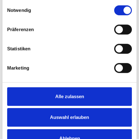
gesammelt haben.
Einwilligungsauswahl
Notwendig
VERKAUFT
Präferenzen
Hille
Statistiken
Bereits verkauft - Großzügiges Wohnambiente
in zentrale Lage von Hille
Marketing
Einfamilienhaus
170 m²
6
WOHNFLÄCHE
ZIMMER
Alle zulassen
Auswahl erlauben
Ablehnen