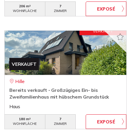
206 m²
7
WOHNFLÄCHE
ZIMMER
VERKAUFT
Hille
Bereits verkauft - Großzügiges Ein- bis
Zweifamilienhaus mit hübschem Grundstück
Haus
180 m²
7
WOHNFLÄCHE
ZIMMER