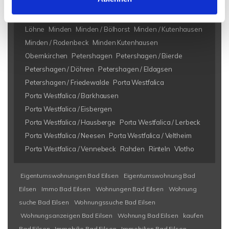
Bad Eilsen
Bad Oeynhausen
Bad Salzuflen
Bückeburg
Heeßen
Herford
Hespe
Hille
Kalletal
Lübbecke
Löhne
Minden
Minden / Bölhorst
Minden / Kutenhausen
Minden / Rodenbeck
Minden Kutenhausen
Obernkirchen
Petershagen
Petershagen / Bierde
Petershagen / Döhren
Petershagen / Eldagsen
Petershagen / Friedewalde
Porta Westfalica
Porta Westfalica / Barkhausen
Porta Westfalica / Eisbergen
Porta Westfalica / Hausberge
Porta Westfalica / Lerbeck
Porta Westfalica / Neesen
Porta Westfalica / Veltheim
Porta Westfalica / Vennebeck
Rahden
Rinteln
Vlotho
Eigentumswohnungen Bad Eilsen
Eigentumswohnung Bad
Eilsen
Immo Bad Eilsen
Wohnungen Bad Eilsen
Wohnung
suche Bad Eilsen
Wohnungssuche Bad Eilsen
Wohnungsanzeigen Bad Eilsen
Wohnung Bad Eilsen
kaufen
Bad Eilsen
Immobilie Bad Eilsen
Immobilien Bad Eilsen