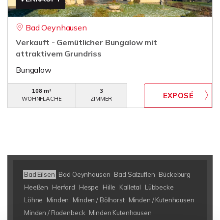
Bad Oeynhausen
Verkauft - Gemütlicher Bungalow mit
attraktivem Grundriss
Bungalow
108 m²
3
WOHNFLÄCHE
ZIMMER
Bad Eilsen
Bad Oeynhausen
Bad Salzuflen
Bückeburg
Heeßen
Herford
Hespe
Hille
Kalletal
Lübbecke
Löhne
Minden
Minden / Bölhorst
Minden / Kutenhausen
Minden / Rodenbeck
Minden Kutenhausen