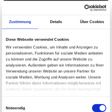
Obernkirchen
Petershagen
Petershagen / Bierde
Petershagen / Döhren
Petershagen / Eldagsen
Petershagen / Friedewalde
Porta Westfalica
Zustimmung
Details
Über Cookies
Porta Westfalica / Barkhausen
Porta Westfalica / Eisbergen
Porta Westfalica / Hausberge
Porta Westfalica / Lerbeck
Diese Webseite verwendet Cookies
Porta Westfalica / Neesen
Porta Westfalica / Veltheim
Wir verwenden Cookies, um Inhalte und Anzeigen zu
Porta Westfalica / Vennebeck
Rahden
Rinteln
Vlotho
personalisieren, Funktionen für soziale Medien anbieten
zu können und die Zugriffe auf unsere Website zu
Eigentumswohnungen Bad Eilsen
Eigentumswohnung Bad
analysieren. Außerdem geben wir Informationen zu Ihrer
Eilsen
Immo Bad Eilsen
Wohnungen Bad Eilsen
Wohnung
Verwendung unserer Website an unsere Partner für
suche Bad Eilsen
Wohnungssuche Bad Eilsen
soziale Medien, Werbung und Analysen weiter. Unsere
Wohnungsanzeigen Bad Eilsen
Wohnung Bad Eilsen
kaufen
Partner führen diese Informationen möglicherweise mit
Bad Eilsen
Immobilie Bad Eilsen
Immobilien Bad Eilsen
weiteren Daten zusammen, die Sie ihnen bereitgestellt
Immobilienkauf Bad Eilsen
haben oder die sie im Rahmen Ihrer Nutzung der Dienste
gesammelt haben.
Einwilligungsauswahl
Notwendig