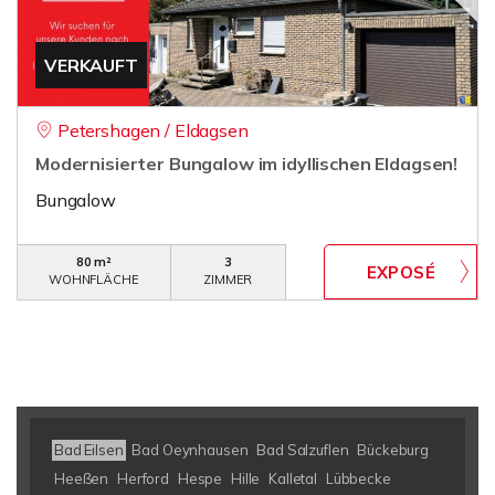
VERKAUFT
Petershagen / Eldagsen
Modernisierter Bungalow im idyllischen Eldagsen!
Bungalow
80 m²
3
WOHNFLÄCHE
ZIMMER
Bad Eilsen
Bad Oeynhausen
Bad Salzuflen
Bückeburg
Heeßen
Herford
Hespe
Hille
Kalletal
Lübbecke