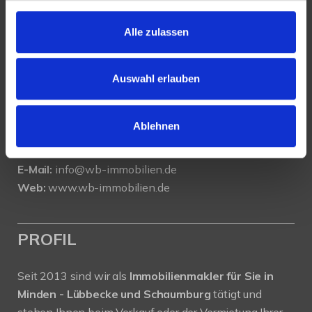
KONTAKT
Alle zulassen
WeserBergland Immobilien
Portastraße 36
32457 Porta Westfalica
Auswahl erlauben
Tel.:
0571 - 597 265 17
Ablehnen
Fax:
0571 - 870 490 05
E-Mail:
info@wb-immobilien.de
Web:
www.wb-immobilien.de
PROFIL
Seit 2013 sind wir als
Immobilienmakler für Sie in
Minden - Lübbecke und Schaumburg
tätigt und
stehen Ihnen beim Verkauf oder der Vermietung Ihrer